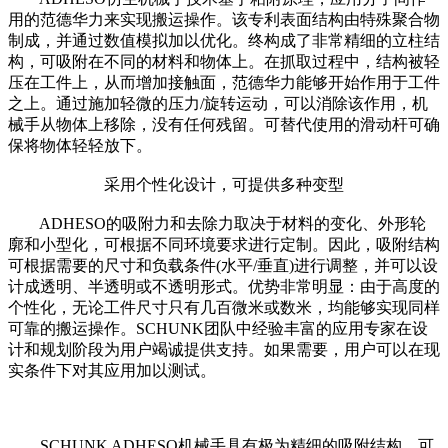
用的范德华力来实现搬运操作。该专利表面结构由特殊聚合物
制成，并通过数值模拟加以优化。终构成了非常精细的立柱结
构，可吸附在不同的材料和物体上。在抓取过程中，结构被轻
压在工件上，从而增加接触面，范德华力能够开始作用于工件
之上。通过施加轻微的压力/旋转运动，可以消除该作用，机
械手从物体上移除，没有任何残留。可替代使用的滑动杆可确
保将物体轻轻放下。
采用个性化设计，可提供多种变型
ADHESO的吸附力和去除力取决于材料的变化、外形轮
廓和小型化，可根据不同环境要求进行定制。因此，吸附结构
可根据需要的尺寸和负载条件(水平/垂直)进行调整，并可以设
计成透明、半透明或不透明形式。优势非常明显：由于高度的
个性化，无论工件尺寸只有几百微米或数米，均能够实现同样
可靠的搬运操作。SCHUNK团队中经验丰富的应用专家在设
计和规划阶段为用户竭诚提供支持。如果需要，用户可以在现
实条件下对其应用加以测试。
SCHUNK ADHESO机械手具有极为精细的吸附结构，可