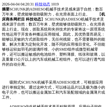
2026-04-04 04:20:31
科技动态
1019
摘要
SCHUNK的ADHESO机械手技术灵感来源于自然：数百
万年来，壁虎能够借助吸附力，在光滑表面上行走。 【
机
床商务网栏目 科技动态
】SCHUNK的ADHESO机械手技术灵
感来源于自然：数百万年来，壁虎能够借助吸附力，在光滑表
面上行走。现在，抓取系统和夹持技术的专家将这一原理系统
性地运用于开发各种搬运应用领域。因此，其优势显而易见：
能够以灵敏的方式抓取组件，无任何残留，也不需要额外的能
量。解决方案为定制化开发，随不同的应用项目变化。不但能
够移运轻如羽毛的玻璃纤维、小的SMD组件或微型机械零
件，还可以搬运敏感的电池组件、塑料薄膜、纸张和玻璃，以
及重量15公斤以上的汽车或机械工程组件。也可以进行透气组
件的自动分离。
吸附式SCHUNK机械手采用ADHESO技术，可根据应用
进行单独定制。通过这种方式，可以移运晶片以及极为微小的
电子元件，也可以搬运金属加工和汽车装配领域的金属薄片或
工件。
ADHESO仿生机械手技术基于粘附原理，应用分子间作