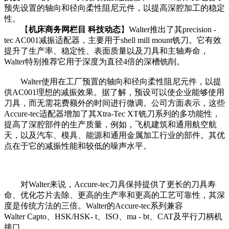
预先设置的轴向和径向柔性阻尼元件，以提高深腔加工的稳定
性。
【
机床商务网栏目 科技动态
】Walter推出了其precision -
tec AC001减振适配器，主要用于shell mill mount铣刀。它有效
提升了生产率、稳定性、表面质量以及刀具和主轴寿命，
Walter特别推荐它用于深度为直径4倍的深槽铣削。
Walter使用在工厂预置的轴向和径向柔性阻尼元件，以提
供AC001理想的减振效果。据了解，预设可以使企业能够使用
刀具，而无需花费额外的时间进行微调。公司方面表示，这些
Accure-tec适配器增加了其Xtra-Tec XT铣刀系列的多功能性，
提高了深腔部件的生产质量，例如，飞机建筑和通用航空航
天，以及汽车、模具、能源和通用金属加工行业的部件。其优
点在于它的减振性能和较低的噪声水平。
对Walter来说，Accure-tec刀具保持提供了更长的刀具寿
命、优化芯片去除、更高的生产率和更高的工艺可靠性，其深
度是传统方法的三倍。Walter的Accure-tec系列兼容
Walter Capto、HSK/HSK- t、ISO、ma - bt、CAT及平行刀柄机
接口。