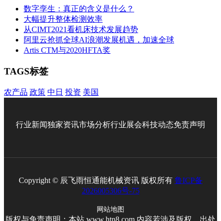
数字孪生：真正的含义是什么？
大幅提升整体检测效率
从CIMT2021看机床技术发展趋势
阿里云抢抓全球AI浪潮发展机遇，加速全球
Artis CTM与2020HFTA奖
TAGS标签
农产品
政策
中日
投资
美国
行业新闻
独家资讯
市场分析
行业展会
科技动态
免责声明
Copyright © 辰飞雨恒通能机械资讯 版权所有
鲁ICP备
2026005306号-75
网站地图
版权与免责声明：本站 www.htn8.com 内容若涉及版权、出处