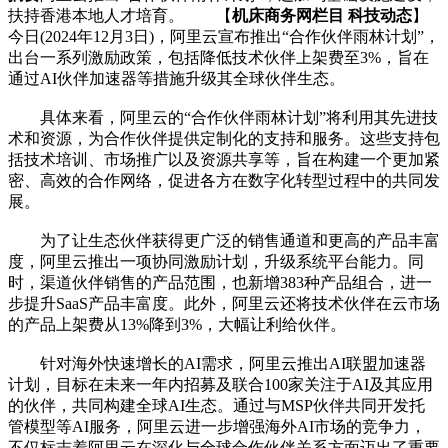
扶持香港本地人才培育。 【
机床商务网栏目 科技动态
】
今日(2024年12月3日)，阿里云宣布推出“合作伙伴雨林计划”，
出台一系列激励政策，包括降低技术伙伴上架费至3%，旨在
通过AI伙伴加速器等措施升级其全球伙伴生态。
具体来看，阿里云的“合作伙伴雨林计划”将利用其先进技
术和资源，为合作伙伴提供定制化的支持和服务。这些支持包
括技术培训、市场推广以及资源共享等，旨在构建一个更加紧
密、高效的合作网络，促进各方在数字化转型过程中的共同发
展。
为了让生态伙伴获得更广泛的销售通道和更高的产品丰富
度，阿里云推出一项协同激励计划，升级系统平台能力。同
时，渠道伙伴销售的产品范围，也新增383种产品组合，进一
步提升SaaS产品丰富度。此外，阿里云还将技术伙伴在云市场
的产品上架费从13%降到3%，大幅让利给伙伴。
针对海外快速增长的AI需求，阿里云推出AI联盟加速器
计划，目标在未来一年内招募及联合100家关注于AI及其应用
的伙伴，共同构建全球AI生态。通过与MSP伙伴共同开发托
管模型等AI服务，阿里云进一步增强海外AI市场的竞争力，
不仅标志着阿里云在深化与全球合作伙伴关系方面迈出了重要