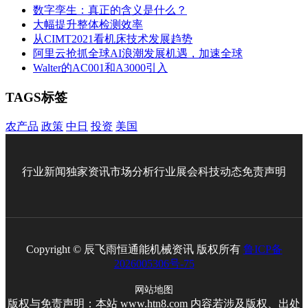
数字孪生：真正的含义是什么？
大幅提升整体检测效率
从CIMT2021看机床技术发展趋势
阿里云抢抓全球AI浪潮发展机遇，加速全球
Walter的AC001和A3000引入
TAGS标签
农产品
政策
中日
投资
美国
行业新闻
独家资讯
市场分析
行业展会
科技动态
免责声明
Copyright © 辰飞雨恒通能机械资讯 版权所有
鲁ICP备
2026005306号-75
网站地图
版权与免责声明：本站 www.htn8.com 内容若涉及版权、出处