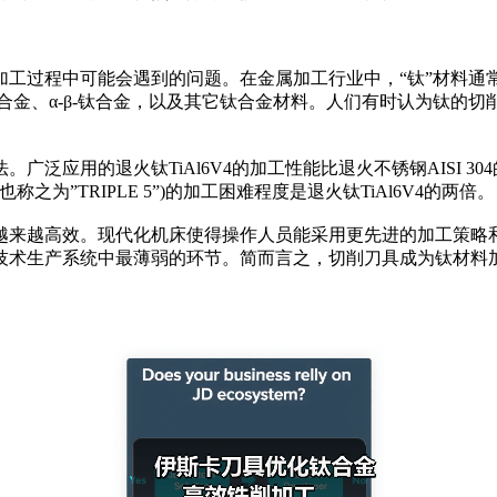
过程中可能会遇到的问题。在金属加工行业中，“钛”材料通
-钛合金、α-β-钛合金，以及其它钛合金材料。人们有时认为钛
的退火钛TiAl6V4的加工性能比退火不锈钢AISI 304的加
称之为”TRIPLE 5”)的加工困难程度是退火钛TiAl6V4的两倍。
来越高效。现代化机床使得操作人员能采用更先进的加工策略和
技术生产系统中最薄弱的环节。简而言之，切削刀具成为钛材料