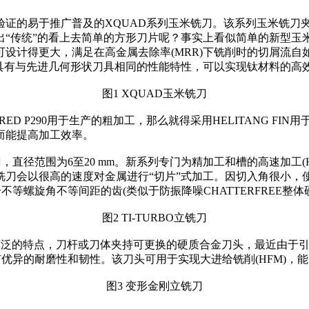
的易于推广普及的XQUAD系列玉米铣刀。该系列玉米铣刀
出“传统”的看上去简单的方形刀片呢？事实上看似简单的新型玉
计得更大，满足在高金属去除率(MRR)下铣削时的切屑流自如
具有与先进几何形状刀具相同的性能特性，可以实现钛材料的高效加
图1 XQUAD玉米铣刀
HRED P290用于生产的粗加工，那么就得采用HELITANG 
而能提高加工效率。
，直径范围为6至20 mm。新系列专门为精加工和槽的高速加工
铣刀会以很高的速度对金属进行“切片”式加工。因切入角很小，
不等螺旋角不等间距的齿(类似于防振降噪CHATTERFREE整体硬
图2 TI-TURBO立铣刀
性广泛的特点，刀杆或刀体夹持可更换的硬质合金刀头，最近由于
有优异的耐磨性和韧性。该刀头可用于实现大进给铣削(HFM)，能
图3 变形金刚立铣刀