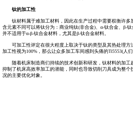
钛的加工性
钛材料属于难加工材料，因此在生产过程中需要权衡许多加工
含元素不同可以将钛分为：商业纯钛(非合金)、α-钛合金、β
并不适用于α-β-钛合金材料，尤其是β-钛合金材料。
可加工性评定在很大程度上取决于钛的类型及其热处理方法。广泛应用
加工性视为100%，那么让众多加工车间感到头痛的Ti5553(人们也
随着机床制造商们持续的技术创新和研发，钛材料的加工越
抑制了机床高效率加工的潜能，同时也导致切削刀具成为整个
况的主要优化对象。