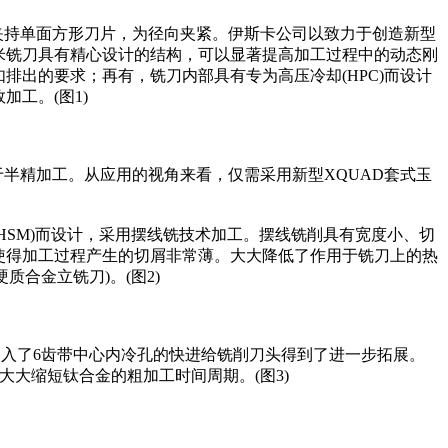
夹持单面方形刀片，为径向夹紧。伊斯卡公司以致力于创造新型
米铣刀具有精心设计的结构，可以显著提高加工过程中的动态刚
排出的要求；再有，铣刀内部具有专为高压冷却(HPC)而设计
工。(图1)
FIN用于半精加工。从应用的视角来看，仅需采用新型XQUAD套式玉
(HSM)而设计，采用摆线铣技术加工。摆线铣削具有宽度小、切
使得加工过程产生的切屑非常薄。大大降低了作用于铣刀上的热
质合金立铣刀)。(图2)
引入了6齿带中心内冷孔的快进给铣削刀头得到了进一步拓展。
大大缩短钛合金的粗加工时间周期。(图3)