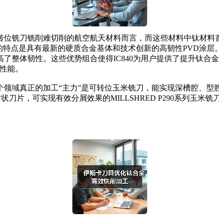
位铣刀铣削难切削的航空航天材料而言，而这些材料中钛材料首
840的特点是具有最新的硬质合金基体和技术创新的高韧性PVD
了整体韧性。这些优势组合使得IC840为用户提供了提升钛合
性能。
域真正的加工“主力”是可转位玉米铣刀，能实现深槽腔、型
齿状刀片，可实现有效分屑效果的MILLSHRED P290系列玉米铣