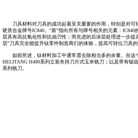
刀具材料对刀具的成功起着至关重要的作用，特别是对可转
硬质合金牌号IC840。“新”指向所有与牌号相关的元素：IC
层具有高抗氧化性和抗崩刃性；而先进的后涂层处理进一步提高
层”刀具完全能提升钛零件制造商们的体验，提高可转位刀具的
如前所述，钛材料加工中通常需去除相当多的余量。在这个领
HELITANG H490系列立装夹持刀片式玉米铣刀；以及带有锯
系列铣刀。