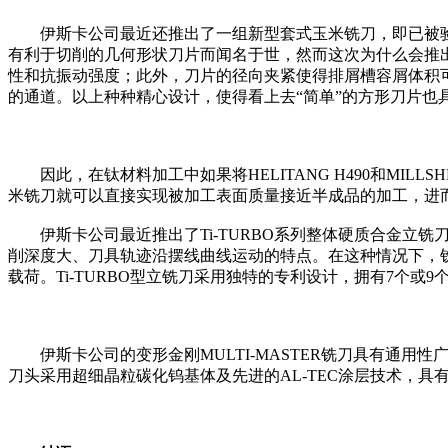
伊斯卡公司最近还推出了一组新型套式玉米铣刀，即已被验证
有利于切削的几何形状刀片而闻名于世，然而这次为什么会推
性和抗振动强度；此外，刀片的径向夹紧使得排屑槽容屑体积可设
的通道。以上种种精心设计，使得看上去“简单”的方形刀片也
因此，在钛材料加工中如果将HELITANG H490和MILLS
米铣刀就可以直接实现被加工表面质量接近半成品的加工，进
伊斯卡公司最近推出了Ti-TURBO系列整体硬质合金立铣刀
削深度大、刀具轨迹沿摆线曲线运动的特点。在这种情况下，
载荷。Ti-TURBO型立铣刀采用独特的专利设计，拥有7个或9个
伊斯卡公司的变形金刚MULTI-MASTER铣刀具有通用
刀头采用超细晶粒碳化钨基体及先进的AL-TEC涂层技术，具