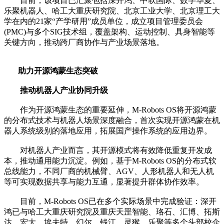
目前，该项目已汇聚包括深开鸿、中软国际、数字华夏、
乐聚机器人、哈工大重庆研究院、北京工业大学、北京理工大
学在内的21家“产学研用”成员单位，成立项目管理委员会
(PMC)与多个SIG技术组，覆盖架构、运动控制、具身智能等
关键方向，推动跨厂商协作与产业场景落地。
助力开源鸿蒙生态突破
推动机器人产业协同升级
作为开源鸿蒙生态的重要延伸，M-Robots OS将开源鸿蒙
的分布式技术与机器人场景深度融合，首次实现开源鸿蒙在机
器人系统级别的落地应用，拓展国产操作系统的应用边界。
对机器人产业而言，其开源模式将有效降低重复开发成
本，推动通用能力沉淀。例如，基于M-Robots OS的分布式软
总线能力，不同厂商的机械臂、AGV、人形机器人和无人机
等可实现数据共享与能力互通，显著提升群体协作效率。
目前，M-Robots OS已在多个实际场景中完成验证：深开
鸿已与哈工大重庆研究院及重庆天罡智能、珞石、汇博、拓斯
达、宏大、埃夫特、幻尔、钱江、灵猴、乐聚等多个头部校企