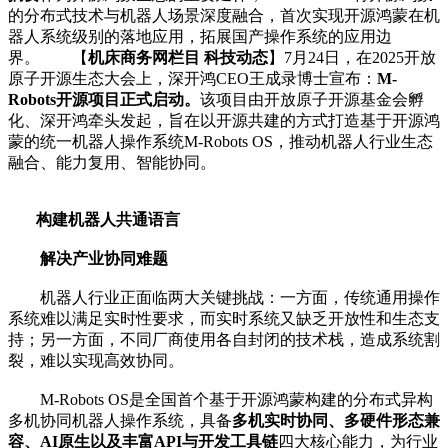
的分布式技术与机器人场景深度融合，首次实现开源鸿蒙在机
器人系统级别的落地应用，拓展国产操作系统的应用边
界。 【
机床商务网栏目 科技动态
】7月24日，在2025开放
原子开源生态大会上，深开鸿CEO王成录博士宣布：
M-
Robots开源项目正式启动。
该项目由开放原子开源基金会孵
化、深开鸿牵头发起，旨在以开源共建的方式打造基于开源鸿
蒙的统一机器人操作系统M-Robots OS，推动机器人行业生态
融合、能力复用、智能协同。
构建机器人共通语言
解决产业协同难题
机器人行业正面临两大关键挑战：一方面，传统通用操作
系统难以满足实时性要求，而实时系统又缺乏开放性和生态支
持；另一方面，不同厂商使用各自封闭的技术栈，造成系统割
裂，难以实现高效协同。
M-Robots OS是全国首个基于开源鸿蒙构建的分布式异构
多机协同机器人操作系统，具备
多机实时协同、多硬件形态兼
容、AI原生以及丰富API与开发工具链
四大核心能力，为行业