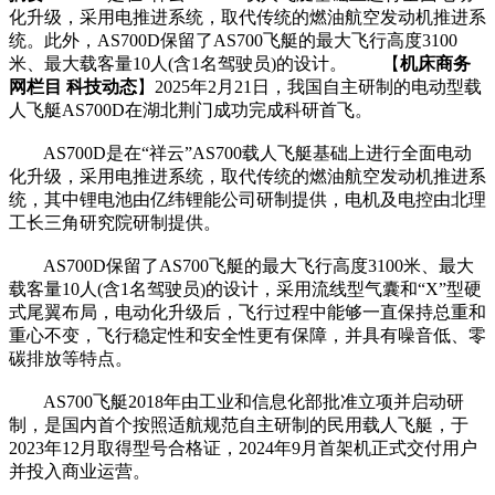
化升级，采用电推进系统，取代传统的燃油航空发动机推进系
统。此外，AS700D保留了AS700飞艇的最大飞行高度3100
米、最大载客量10人(含1名驾驶员)的设计。 【
机床商务
网栏目 科技动态
】2025年2月21日，我国自主研制的电动型载
人飞艇AS700D在湖北荆门成功完成科研首飞。
AS700D是在“祥云”AS700载人飞艇基础上进行全面电动
化升级，采用电推进系统，取代传统的燃油航空发动机推进系
统，其中锂电池由亿纬锂能公司研制提供，电机及电控由北理
工长三角研究院研制提供。
AS700D保留了AS700飞艇的最大飞行高度3100米、最大
载客量10人(含1名驾驶员)的设计，采用流线型气囊和“X”型硬
式尾翼布局，电动化升级后，飞行过程中能够一直保持总重和
重心不变，飞行稳定性和安全性更有保障，并具有噪音低、零
碳排放等特点。
AS700飞艇2018年由工业和信息化部批准立项并启动研
制，是国内首个按照适航规范自主研制的民用载人飞艇，于
2023年12月取得型号合格证，2024年9月首架机正式交付用户
并投入商业运营。