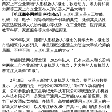
两家上市企业新增“人形机器人”概念，软通动力、埃夫特和赛
力斯等三家上市企业宣布人形机器人产品大动作！
【
机床商务网栏目 科技动态
】人形机器人是人工智能、
机械工程、电子工程等领域融合创新的典范，凭借其灵活性、
高度适应性和人机协作能力等优势，在工业制造、医疗康复、
教育科研、家庭服务等众多领域展现。
2025年以来，随着“人形机器人”概念的持续火热，概念股
市场频繁传来好消息，并呈现概念股遭主力资金大手笔抢筹的
局面。不得不说，人形机器人真的太火了！
智能制造网梳理发现，2025年以来，已有火星人和长盈精
密两家上市企业新增“人形机器人”概念，为火热的人形机器人
赛道注入新鲜“血液”。
2月18日，火星人新增“人形机器人”概念。据同花顺数据
显示，入选理由是：根据公司2025年2月13日在互动易的回
复，公司参股的北京星动纪元科技有限公司和戴盟(深圳)机器
人科技有限公司，是聚焦于通用人工智能(AGI)前沿应用、致
力于研发适应宽领域、多情景、高智能的通用人形机器人的一
家新兴科研公司，以及专注研发和生产真正可商用的多系列通
用仿人机器人产品，为智能制造、物流及商用服务等场景提供