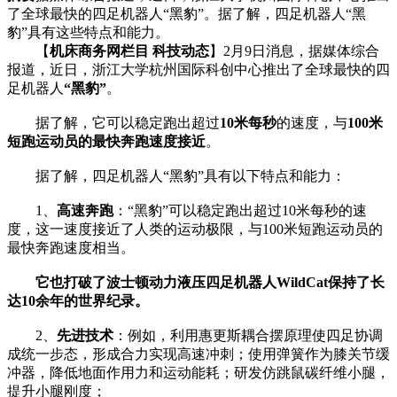
了全球最快的四足机器人“黑豹”。据了解，四足机器人“黑
豹”具有这些特点和能力。
【
机床商务网栏目 科技动态
】2月9日消息，据媒体综合
报道，近日，浙江大学杭州国际科创中心推出了全球最快的四
足机器人
“黑豹”
。
据了解，它可以稳定跑出超过
10米每秒
的速度，与
100米
短跑运动员的最快奔跑速度接近
。
据了解，四足机器人“黑豹”具有以下特点和能力：
1、
高速奔跑
：“黑豹”可以稳定跑出超过10米每秒的速
度，这一速度接近了人类的运动极限，与100米短跑运动员的
最快奔跑速度相当。
它也打破了波士顿动力液压四足机器人WildCat保持了长
达10余年的世界纪录。
2、
先进技术
：例如，利用惠更斯耦合摆原理使四足协调
成统一步态，形成合力实现高速冲刺；使用弹簧作为膝关节缓
冲器，降低地面作用力和运动能耗；研发仿跳鼠碳纤维小腿，
提升小腿刚度；