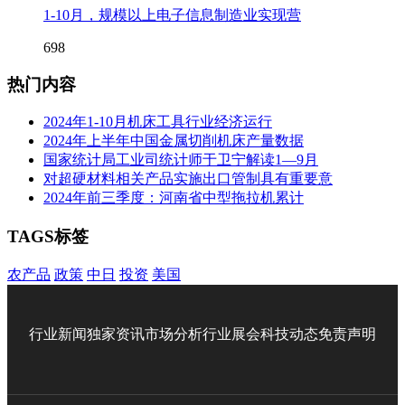
1-10月，规模以上电子信息制造业实现营
698
热门内容
2024年1-10月机床工具行业经济运行
2024年上半年中国金属切削机床产量数据
国家统计局工业司统计师于卫宁解读1—9月
对超硬材料相关产品实施出口管制具有重要意
2024年前三季度：河南省中型拖拉机累计
TAGS标签
农产品
政策
中日
投资
美国
行业新闻
独家资讯
市场分析
行业展会
科技动态
免责声明