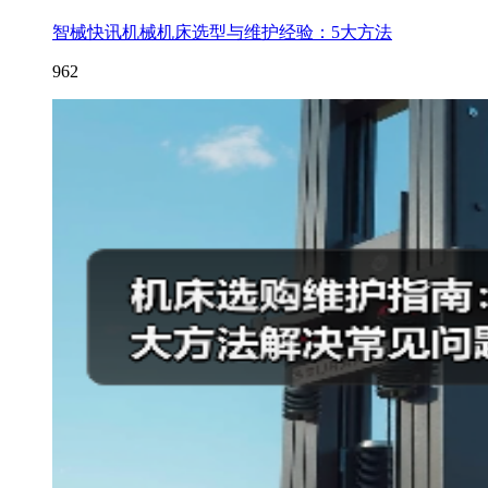
智械快讯机械机床选型与维护经验：5大方法
962