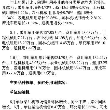
与上年累计比，除通机用外其他各分类用途均为正增长。
具体为：乘用车用增长4.73%，商用车用增长3.97%，工程机
械用增长1.22%，农业机械用用增长9.76%，船用增长
11.34%，发电机组用增长20.86%，园林机械用增长12.81%，
摩托车用增长21.37%，通机用增长-5.90%。
6月，乘用车用销售157.95万台，商用车用23.08万台，工
程机械用7.21万台，农业机械用41.98万台，船用0.69万台，发
电机组用15.20万台，园林机械用14.45万台，摩托车用156.10
万台，通机用1.44万台。
1-6月，乘用车用累计销售924.79万台，商用车用134.42万
台，工程机械用48.05万台，农业机械用266.22万台，船用3.25
万台，发电机组用91.30万台，园林机械用86.42万台，摩托车
用955.32万台，通机用8.73万台。
主要品种按单、多缸分用途情况：
单缸柴油机
6月单缸柴油机市场销量环比增长，同比下降，累计同比
增长。6月，单缸柴油机销售8.47万台，环比增长3.66%，同比