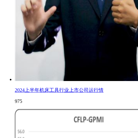
2024上半年机床工具行业上市公司运行情
975