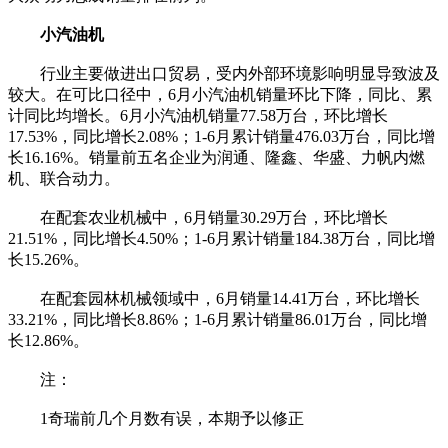
小汽油机
行业主要做进出口贸易，受内外部环境影响明显导致波及
较大。在可比口径中，6月小汽油机销量环比下降，同比、累
计同比均增长。6月小汽油机销量77.58万台，环比增长
17.53%，同比增长2.08%；1-6月累计销量476.03万台，同比增
长16.16%。销量前五名企业为润通、隆鑫、华盛、力帆内燃
机、联合动力。
在配套农业机械中，6月销量30.29万台，环比增长
21.51%，同比增长4.50%；1-6月累计销量184.38万台，同比增
长15.26%。
在配套园林机械领域中，6月销量14.41万台，环比增长
33.21%，同比增长8.86%；1-6月累计销量86.01万台，同比增
长12.86%。
注：
1奇瑞前几个月数有误，本期予以修正