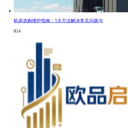
机床选购维护指南：5大方法解决常见问题与
814