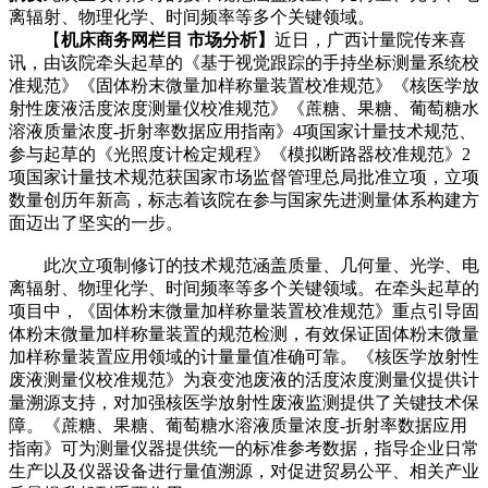
离辐射、物理化学、时间频率等多个关键领域。
【
机床商务网栏目 市场分析】
近日，广西计量院传来喜
讯，由该院牵头起草的《基于视觉跟踪的手持坐标测量系统校
准规范》《固体粉末微量加样称量装置校准规范》《核医学放
射性废液活度浓度测量仪校准规范》《蔗糖、果糖、葡萄糖水
溶液质量浓度-折射率数据应用指南》4项国家计量技术规范、
参与起草的《光照度计检定规程》《模拟断路器校准规范》2
项国家计量技术规范获国家市场监督管理总局批准立项，立项
数量创历年新高，标志着该院在参与国家先进测量体系构建方
面迈出了坚实的一步。
此次立项制修订的技术规范涵盖质量、几何量、光学、电
离辐射、物理化学、时间频率等多个关键领域。在牵头起草的
项目中，《固体粉末微量加样称量装置校准规范》重点引导固
体粉末微量加样称量装置的规范检测，有效保证固体粉末微量
加样称量装置应用领域的计量量值准确可靠。《核医学放射性
废液测量仪校准规范》为衰变池废液的活度浓度测量仪提供计
量溯源支持，对加强核医学放射性废液监测提供了关键技术保
障。《蔗糖、果糖、葡萄糖水溶液质量浓度-折射率数据应用
指南》可为测量仪器提供统一的标准参考数据，指导企业日常
生产以及仪器设备进行量值溯源，对促进贸易公平、相关产业