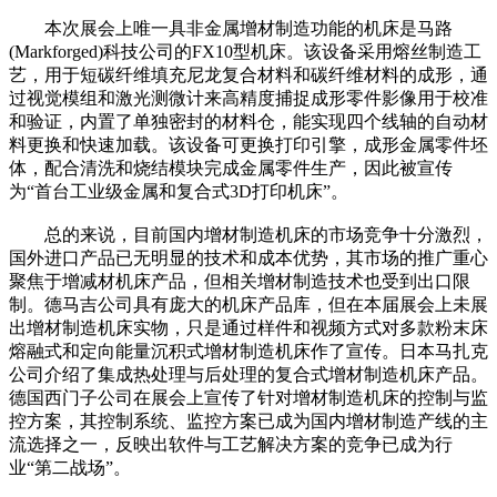
本次展会上唯一具非金属增材制造功能的机床是马路
(Markforged)科技公司的FX10型机床。该设备采用熔丝制造工
艺，用于短碳纤维填充尼龙复合材料和碳纤维材料的成形，通
过视觉模组和激光测微计来高精度捕捉成形零件影像用于校准
和验证，内置了单独密封的材料仓，能实现四个线轴的自动材
料更换和快速加载。该设备可更换打印引擎，成形金属零件坯
体，配合清洗和烧结模块完成金属零件生产，因此被宣传
为“首台工业级金属和复合式3D打印机床”。
总的来说，目前国内增材制造机床的市场竞争十分激烈，
国外进口产品已无明显的技术和成本优势，其市场的推广重心
聚焦于增减材机床产品，但相关增材制造技术也受到出口限
制。德马吉公司具有庞大的机床产品库，但在本届展会上未展
出增材制造机床实物，只是通过样件和视频方式对多款粉末床
熔融式和定向能量沉积式增材制造机床作了宣传。日本马扎克
公司介绍了集成热处理与后处理的复合式增材制造机床产品。
德国西门子公司在展会上宣传了针对增材制造机床的控制与监
控方案，其控制系统、监控方案已成为国内增材制造产线的主
流选择之一，反映出软件与工艺解决方案的竞争已成为行
业“第二战场”。