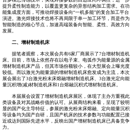
提升柔性制造能力，以覆盖更复杂的异形结构加工需求。在功
能集成度方面，可推动焊接设备向“一机多能”的复合加工平台
演进。激光焊接技术也将不再局限于单一加工环节，而是作为
智能制造的核心节点，加速高端装备向智能、柔性、高效方向
发展。
二、增材制造机床
据笔者观察，本次展会共有6家厂商展示了7台增材制造机
床。目前，市场上依然存在以电子束、电弧作为能量源的金属
增材制造机床产品，但其市场份额较小，在大型展会上曝光度
较低。而以激光为能量源的增材制造机床愈发成为主流，本次
展会展出了3台激光粉末床熔融增材制造机床、3台激光定向能
量沉积增(减)材制造机床和1台熔融沉积式增材制造机床。
本届展会设置了增材制造机床展区，体现了主办方重视此
类设备及对其战略价值的认可。从展商结构来看，呈现了较明
显的国产化主导特征，参展的激光粉末床熔融、定向能量沉积
等设备均为国产自研，且国产机床的技术参数与功能配置已接
近或达到国际先进水平，反映出国产增材制造机床已具备竞争
力。