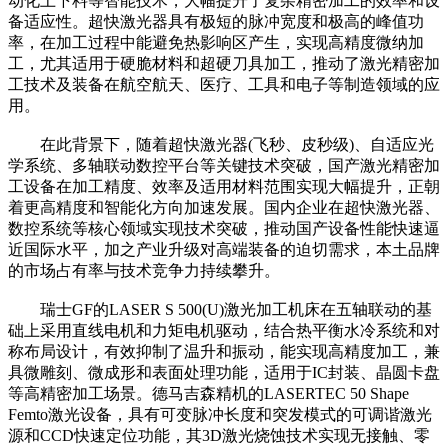
动化上下料等智能技术，大幅提升了复杂精密加工的效率和设
备适应性。超快激光器具有极短的脉冲宽度和极高的峰值功
率，在加工过程中能避免热影响区产生，实现高精度微纳加
工，尤其适用于硬脆材料和超硬刀具加工，推动了激光精密加
工技术及装备在航空航天、医疗、工具和电子等制造领域的应
用。
在此背景下，随着超快激光器(飞秒、皮秒级)、自适应光
学系统、多轴联动数控平台等关键技术突破，国产激光精密加
工设备在加工精度、效率及适用材料范围实现大幅提升，正朝
着更高精度和智能化方向加速发展。国内企业在超快激光器、
数控系统等核心领域实现技术突破，推动国产设备性能快速逼
近国际水平，加之产业升级对高端装备的迫切需求，本土品牌
的市场占有率与技术竞争力持续攀升。
瑞士GF的LASER S 500(U)激光加工机床在五轴联动的基
础上采用直线电机和力矩电机驱动，结合热平衡水冷系统和对
称布局设计，有效抑制了温升和振动，能实现高精度加工，兼
具微雕刻、微成形和表面处理功能，适用于IC封装、晶圆卡盘
等高精密加工场景。德马吉森精机的LASERTEC 50 Shape
Femto激光设备，具有可变脉冲长度和突发模式的可调谐激光
源和CCD快速定位功能，其3D激光烧蚀技术实现无接触、零