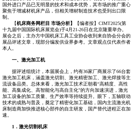
国外进口产品已无明显的技术和成本优势，其市场的推广重心
聚焦于增减材机床产品，但相关增材制造技术也受到出口限
制。
【
机床商务网栏目 市场分析】
【编者按】CIMT2025(第
十九届中国国际机床展览会)于4月21-26日在北京隆重举办。
展会之后，主办方中国机床工具工业协会收到来自协会分会的
展品评述文章，现部分编发供业界参考。文章观点仅代表作者
本人。
一、激光加工机
据评述组统计，本届展会上，约有36家厂商展示了66台套
激光加工机床，涵盖激光切割、激光精密加工、激光焊接等主
流设备品类。总体来看，激光加工技术正朝着“高精度、高性
能、高集成化、高智能化与高自主化”的方向加速演进，激光
加工设备的加工质量、生产效率等持续提升。眼下，五轴联动
技术的成熟与普及，奠定了精密化加工基础，国内主流激光机
床制造商加快推进核心部件的自主研发，国产替代进程正在加
速。
1．激光切割机床