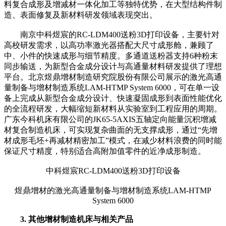
料复合成形及增减材一体化加工等独特优势，在大型结构件制
造、表面修复及新材料研发领域表现突出。
南京中科煜宸的RC-LDM400送粉3D打印设备，主要针对
高校研发需求，以高功率激光器搭配大尺寸成形舱，兼顾了
中、小件的快速成形与细节精度。多通道送粉器支持6种粉末
同步输送，为新型合金成分设计与高通量材料研发提供了理想
平台。北京煜鼎增材制造研究院股份有限公司展示的激光高通
量制备与增材制造系统LAM-HTMP System 6000，可在单一设
备上完成从新型合金成分设计、快速凝固成形到表面性能优化
的全流程研发，大幅缩短新材料从实验室到工程应用的周期。
广东今科机床有限公司的JK65-5AXIS五轴定向能量沉积增减
材复合制造机床，可实现复杂曲面的无支撑成形，通过“先增
材成形毛坯+再减材精密加工”模式，在减少材料浪费的同时能
保证尺寸精度，特别适合高附加值零件的近净成形制造。
中科煜宸RC-LDM400送粉3D打印设备
煜鼎增材的激光高通量制备与增材制造系统LAM-HTMP
System 6000
3. 其他增材制造机床与相关产品