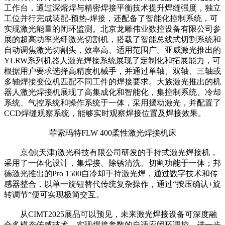
工作台，通过深熔焊与精密焊接平衡技术提升焊缝强度，独立
工位并行完成装配-预热-焊接，还配备了智能化控制系统，可
实现激光能量的闭环监测。北京龙雕伟业数控设备有限公司参
展的超高功率光纤激光切割机，搭载了智能总线式切割系统和
自动调焦激光切割头，效率高、适用范围广。亚威激光推出的
YLRW系列机器人激光焊接系统展现了定制化和拓展能力，可
根据用户要求选择高精度机械手，并通过单轴、双轴、三轴或
多轴焊接变位机匹配不同工件的焊接要求。大族激光推出的机
器人激光焊接机展现了高集成化和智能化，集控制系统、冷却
系统、气控系统和操作系统于一体，采用摆动激光，并配置了
CCD焊缝观察系统，能够实时观察焊接位置及焊接效果。
菲索玛特FLW 400柔性激光焊接机床
京创(天津)激光科技有限公司研发的手持式激光焊接机，
采用了一体化设计，集焊接、除锈清洗、切割功能于一体；邦
德激光推出的Pro 1500自冷却手持激光焊，通过数字技术和传
感器整合，以单一旋钮替代传统复杂操作，通过“按压确认+旋
转调节”便可实现极简交互。
从CIMT2025展品可以预见，未来激光焊接设备可深度融
合多模态传感技术，实现焊接参数的自适应闭环调控，进一步