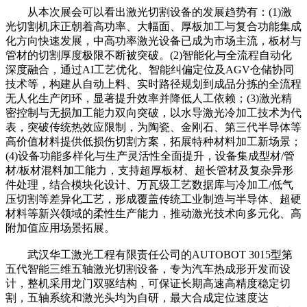
从本次展会可以看出激光切割设备的发展趋势有：(1)激
光切割机床正朝着高功率、大幅面、厚板加工与复合功能集成
化方向快速发展，中高功率激光设备已成为市场主流，板材与
管材的切割厚度极限不断被突破。(2)智能化与全流程自动化
深度融合，通过AI工艺优化、智能纠偏定位及AGV仓储协同
技术等，构建从自动上料、实时路径规划到成品分拣的全流程
无人化生产闭环，显著提升效率并降低人工依赖；(3)激光精
密控制与无损加工能力双向突破，以水导激光冷加工技术为代
表，突破传统热效应限制，为陶瓷、金刚石、第三代半导体等
高价值材料提供低损伤切割方案，拓展特种材料加工新场景；
(4)设备功能多样化与生产灵活性全面提升，设备集成型材/管
材/板材混料加工能力，支持超厚板材、超长管材及复杂异形
件处理，结合模块化设计、万瓦级工艺数据库与冷加工/低气
压切割等差异化工艺，形成覆盖传统工业制造与半导体、超硬
材料等新兴领域的柔性生产能力，推动激光技术向多元化、高
附加值应用场景拓展。
武汉华工激光工程有限责任公司的AUTOBOT 3015型第
五代智能三维五轴激光切割设备，专为汽车热成形开发而设
计，整机采用龙门双驱结构，可保证长期高速高精度稳定切
割，五轴系统和激光头均为自研，最大合成定位速度达