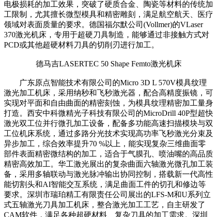
电极损耗的加工效果，突破了硬质合金、陶瓷等材料的传统加
工限制，尤其擅长微型模具和精密雕刻，满足航空航天、医疗
领域对表面质量的要求。德国福尔默公司(Vollmer)的VLaser
370激光机床，专用于超硬刀具制造，能够通过非接触方式对
PCD或其他超硬材料刀具的切削刃进行加工。
德马吉LASERTEC 50 Shape Femto激光机床
广东原点智能技术有限公司的Micro 3D L 570V模具纹理
激光加工机床，采用纳秒和飞秒激光器，配合高精度振镜，可
实现对平面和自由曲面的精密刻蚀，为模具纹理精密加工量身
打造。西安中科微精光子科技有限公司的MicroDrill 40P型超快
激光双工位并行微孔加工设备，配备多功能高速扫描模块与双
工位机床系统，通过多路分光技术实现高功率飞秒激光分束及
异步加工，综合效率提升70 %以上，能实现复杂三维曲面零
部件表面精密微结构的加工，适合于气膜孔、喷油嘴的高品质
精密高效加工。华工激光展出的复杂曲面六轴激光微孔加工装
备，采用多轴联动与激光脉冲输出协同控制，搭载新一代高性
能切割头和AI智能交互系统，满足曲面工件的切孔和修边等
要求。深圳市瑞珀精工有限责任公司展出的LFS-M和U系列立
式五轴激光刀具加工机床，整合激光加工工艺，自主研发了
CAM软件，满足各种超硬材料、复杂刀具的加工需求。深圳