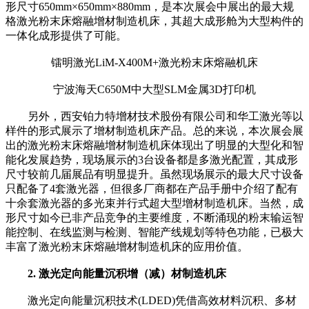
形尺寸650mm×650mm×880mm，是本次展会中展出的最大规
格激光粉末床熔融增材制造机床，其超大成形舱为大型构件的
一体化成形提供了可能。
镭明激光LiM-X400M+激光粉末床熔融机床
宁波海天C650M中大型SLM金属3D打印机
另外，西安铂力特增材技术股份有限公司和华工激光等以
样件的形式展示了增材制造机床产品。总的来说，本次展会展
出的激光粉末床熔融增材制造机床体现出了明显的大型化和智
能化发展趋势，现场展示的3台设备都是多激光配置，其成形
尺寸较前几届展品有明显提升。虽然现场展示的最大尺寸设备
只配备了4套激光器，但很多厂商都在产品手册中介绍了配有
十余套激光器的多光束并行式超大型增材制造机床。当然，成
形尺寸如今已非产品竞争的主要维度，不断涌现的粉末输运智
能控制、在线监测与检测、智能产线规划等特色功能，已极大
丰富了激光粉末床熔融增材制造机床的应用价值。
2. 激光定向能量沉积增（减）材制造机床
激光定向能量沉积技术(LDED)凭借高效材料沉积、多材