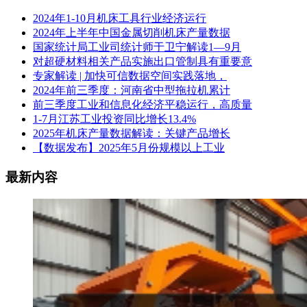
2024年1-10月机床工具行业经济运行
2024年上半年中国金属切削机床产量数据
国家统计局工业司统计师于卫宁解读1—9月
对超硬材料相关产品实施出口管制具有重要意
专家解读 | 加快可信数据空间实践落地，
2024年前三季度：河南省中型拖拉机累计
前三季度工业和信息化经济平稳运行，高质量
1-7月江苏工业投资同比增长13.4%
2025年机床产量数据解读：关键产品增长
【数据发布】2025年5月份规模以上工业
最新内容