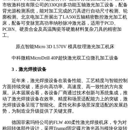
市牧激科技有限公司的330QH多功能五轴激光加工设备，配备
背光源检测系统，能对加工完成的刀具进行自动尺寸检测、轮
廓检测。北京电加工所展出了LA500五轴精密数控激光加工机
床，配备可变脉宽高功率纳秒脉冲激光器，适用于PCD、
PCBN、硬质合金及高温陶瓷等硬脆材料复杂刀具的精密加
工。
原点智能Micro 3D L570V 模具纹理激光加工机床
中科微精MicroDrill 40P超快激光双工位微孔加工设备
3．激光焊接设备
近年来，激光焊接设备在装备性能、工艺精度与智能控制
方面持续突破，逐步向高功率、高速度、高一致性的方向发
展。从本届展会看，各设备厂商通过技术创新与系统集成，推
动了激光焊接设备在效率、精度和场景适配能力上的突破，激
光焊接设备呈现了智能化、柔性化和多场景深度适配的发展趋
势，为制造业升级提供了关键支撑。
德国菲索玛特公司的FLW 400柔性激光焊接机床，专为对
称回转体部件设计，采用Trumpf固定碟片激光器与模块化旋转