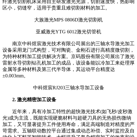
纤激光切割机床采用自主研发激光光源，切割速度快，热影响
区小，切缝窄，适用于贵重且难切割材料的加工。
大族激光MPS 0806D激光切割机
亚威激光YTG 6012激光切管机
南京中科煜宸激光技术有限公司展出的三轴水导激光加工
设备采用龙门式构型，可对陶瓷、金刚石进行高精度微切割，
为特种材料加工提供解决方案。京码股份有限公司展出了激光
雷射水导切割钻孔机加工的成品，该设备能以冷加工来处理厚
金属等多种材料及第三代半导体，其运动平台精度达
±0.003mm。
中科煜宸RJ203三轴水导加工设备
2. 激光精密加工设备
近年来，具有冷加工特性的超快激光技术(如飞秒/皮秒激
光)成为主流，既能实现硬脆材料与超硬刀具的无热损伤微纳
加工，又可显著提升工件使用寿命，满足高端制造对精度的严
苛需求。五轴联动数控平台通过集成动态补偿、实时监控及自