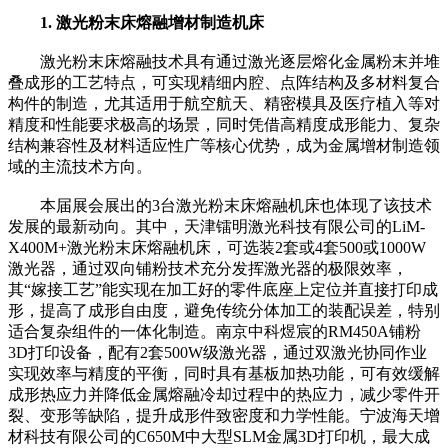
1. 激光粉末床熔融增材制造机床
激光粉末床熔融技术具有通过激光逐层熔化金属粉末并堆
叠成形的工艺特点，可实现精细内腔、点阵结构及多材料复合
构件的制造，尤其适用于航空航天、精密模具及医疗植入等对
精度和性能要求极高的场景，同时凭借高精度成形能力、复杂
结构兼容性及材料适应性广等核心优势，成为金属增材制造领
域的主流技术方向。
本届展会展出的3台激光粉末床熔融机床也体现了该技术
发展的最新动向。其中，天津镭明激光科技有限公司的LiM-
X400M+激光粉末床熔融机床，可选装2套或4套500或1000W
激光器，通过双向铺粉技术充分发挥激光器的极限效率，
其“嫁接工艺”能实现在加工好的零件底座上定位并直接打印成
形，提高了成形自由度，避免传统分体加工的装配误差，特别
适合复杂组件的一体化制造。南京中科煜宸的RM450A铺粉
3D打印设备，配有2套500W级激光器，通过双激光协同作业
实现效率与精度的平衡，同时具有基板加热功能，可有效缓解
成形热应力并降低金属熔融冷却过程中的热应力，减少零件开
裂、变形等缺陷，提升成形件致密度和力学性能。宁波海天增
材科技有限公司的C650M中大型SLM金属3D打印机，最大成