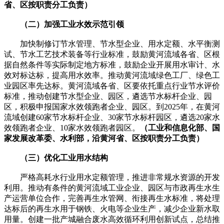
省、区按职责分工负责）
（二）加强工业水效示范引领
加快制修订节水管理、节水型企业、用水定额、水平衡测
试、节水工艺技术装备等行业标准，鼓励黄河流域各省、区根
据自然条件等实际制定地方标准，鼓励企业开展用水审计、水
效对标达标，提高用水效率。推动黄河流域绿色工厂、绿色工
业园区率先达标。黄河流域各省、区要依托重点行业节水评价
标准，推动创建节水型企业、园区，遴选节水标杆企业、园
区，积极申报国家水效领跑者企业、园区。到2025年，在黄河
流域创建60家节水标杆企业、30家节水标杆园区，遴选20家水
效领跑者企业、10家水效领跑者园区。
（工业和信息化部、国
家发展改革委、水利部，沿黄河省、区按职责分工负责）
（三）优化工业用水结构
严格高耗水行业用水定额管理，推进非常规水资源的开发
利用。推动有条件的黄河流域工业企业、园区与市政再生水生
产运营单位合作，完善再生水管网、衔接再生水标准，将处理
达标后的再生水用于钢铁、火电等企业生产，减少企业新水取
用量。创建一批产城融合废水高效循环利用创新试点，总结推