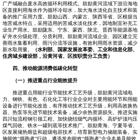
广产城融合废水高效循环利用模式。鼓励黄河流域下游沿海地
区直接利用海水作为循环冷却水，加大海水淡化自主技术和装
备的推广应用力度。鼓励山西、内蒙古、陕西等省、区根据当
地苦咸水特点，采用适用的苦咸水淡化技术，因地制宜补充工
业生产用水。鼓励陇东、宁东、蒙西、陕北、晋西等能源基地
矿井水分级处理、分质利用。鼓励黄河流域企业、园区建立完
善雨水集蓄利用、雨污分流等设施，有效利用雨水资源，减少
新水取用量。
（水利部、国家发展改革委、工业和信息化部、
住房城乡建设部，沿黄河省、区按职责分工负责）
四、推动能源消费低碳化转型
（一）推进重点行业能效提升
推进重点用能行业节能技术工艺升级，鼓励黄河流域电
力、钢铁、有色、石化化工等行业企业对主要用能环节和用能
设备进行节能化改造，有序推动技术工艺升级，利用高效换热
器、热泵等先进节能技术装备，减少余热资源损失。推进实施
四川短流程钢引领工程。加快烧结烟气内循环、高炉炉顶均压
煤气回收、铁水一罐到底等技术推广。鼓励青海、宁夏等省、
区发展储热熔盐和超级电容技术，培育新型电力储能装备。实
施能效“领跑者”行动，遴选发布能效“领跑者”企业名单及能效