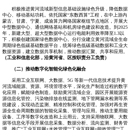
积极推进黄河流域新型信息基础设施绿色升级，降低数据
中心、移动基站功耗。依托国家“东数西算”工程，在中上游内
蒙古、甘肃、宁夏、成渝算力网络国家枢纽节点地区，开展大
中型数据中心、通信网络基站和机房绿色建设和改造。到2025
年，新建大型、超大型数据中心运行电能利用效率降至1.3以
下，积极创建国家绿色数据中心。分行业建立黄河流域全生命
周期绿色低碳基础数据平台，统筹绿色低碳基础数据和工业大
数据资源，建立数据共享机制，推动数据汇聚、共享和应用。
（工业和信息化部，沿黄河省、区按职责分工负责）
（二）推动数字化智能化绿色化融合
采用工业互联网、大数据、5G 等新一代信息技术提升黄
河流域能源、资源、环境管理水平，深化生产制造过程的数字
化应用，赋能绿色制造。鼓励黄河流域企业、园区开展能源资
源信息化管控、污染物排放在线监测、地下管网漏水检测等系
统建设，实现动态监测、精准控制和优化管理。加强对再生资
源全生命周期数据的智能化采集、管理与应用。推动主要用能
设备、工序等数字化改造和上云用云。支持采用物联网、大数
据等信息化手段开展信息采集、数据分析、流向监测、财务管
理，推广“工业互联网+水效管理”“工业互联网+能效管理”“工