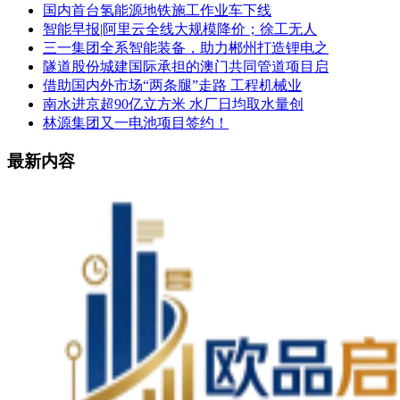
国内首台氢能源地铁施工作业车下线
智能早报|阿里云全线大规模降价；徐工无人
三一集团全系智能装备，助力郴州打造锂电之
隧道股份城建国际承担的澳门共同管道项目启
借助国内外市场“两条腿”走路 工程机械业
南水进京超90亿立方米 水厂日均取水量创
林源集团又一电池项目签约！
最新内容