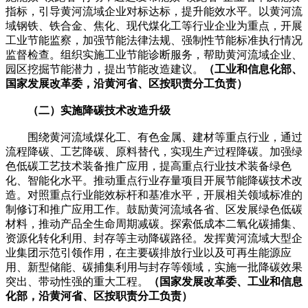
指标，引导黄河流域企业对标达标，提升能效水平。以黄河流
域钢铁、铁合金、焦化、现代煤化工等行业企业为重点，开展
工业节能监察，加强节能法律法规、强制性节能标准执行情况
监督检查。组织实施工业节能诊断服务，帮助黄河流域企业、
园区挖掘节能潜力，提出节能改造建议。
（工业和信息化部、
国家发展改革委，沿黄河省、区按职责分工负责）
（二）实施降碳技术改造升级
围绕黄河流域煤化工、有色金属、建材等重点行业，通过
流程降碳、工艺降碳、原料替代，实现生产过程降碳。加强绿
色低碳工艺技术装备推广应用，提高重点行业技术装备绿色
化、智能化水平。推动重点行业存量项目开展节能降碳技术改
造。对照重点行业能效标杆和基准水平，开展相关领域标准的
制修订和推广应用工作。鼓励黄河流域各省、区发展绿色低碳
材料，推动产品全生命周期减碳。探索低成本二氧化碳捕集、
资源化转化利用、封存等主动降碳路径。发挥黄河流域大型企
业集团示范引领作用，在主要碳排放行业以及可再生能源应
用、新型储能、碳捕集利用与封存等领域，实施一批降碳效果
突出、带动性强的重大工程。
（国家发展改革委、工业和信息
化部，沿黄河省、区按职责分工负责）