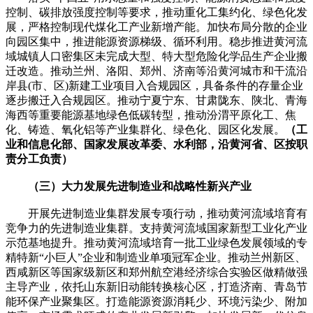
控制、碳排放强度控制等要求，推动重化工集约化、绿色化发
展，严格控制现代煤化工产业新增产能。加快布局分散的企业
向园区集中，推进能源资源梯级、循环利用。稳步推进黄河流
域城镇人口密集区未完成大型、特大型危险化学品生产企业搬
迁改造。推动兰州、洛阳、郑州、济南等沿黄河城市和干流沿
岸县(市、区)新建工业项目入合规园区，具备条件的存量企业
逐步搬迁入合规园区。推动宁夏宁东、甘肃陇东、陕北、青海
海西等重要能源基地绿色低碳转型，推动汾渭平原化工、焦
化、铸造、氧化铝等产业集群化、绿色化、园区化发展。
（工
业和信息化部、国家发展改革委、水利部，沿黄河省、区按职
责分工负责）
（三）大力发展先进制造业和战略性新兴产业
开展先进制造业集群发展专项行动，推动黄河流域培育有
竞争力的先进制造业集群。支持黄河流域国家新型工业化产业
示范基地提升。推动黄河流域培育一批工业绿色发展领域的专
精特新“小巨人”企业和制造业单项冠军企业。推动兰州新区、
西咸新区等国家级新区和郑州航空港经济综合实验区做精做强
主导产业，依托山东新旧动能转换核心区，打造济南、青岛节
能环保产业聚集区。打造能源资源消耗少、环境污染少、附加