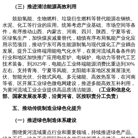
（三）推进清洁能源高效利用
鼓励氢能、生物燃料、垃圾衍生燃料等替代能源在钢铁、
水泥、化工等行业的应用。统筹考虑产业基础、市场空间等条
件，有序推动山西、内蒙古、河南、四川、陕西、宁夏等省、
区绿氢生产，加快煤炭减量替代，稳慎有序布局氢能产业化应
用示范项目，推动宁东可再生能源制氢与现代煤化工产业耦合
发展。提升工业终端用能电气化水平，在黄河流域具备条件的
行业和地区加快推广应用电窑炉、电锅炉、电动力等替代工艺
技术装备。到2025年，电能占工业终端能源消费比重达到30%
左右。支持青海、宁夏等风能、太阳能丰富地区发展屋顶光
伏、智能光伏、分散式风电、多元储能、高效热泵等，在河南
等省、区开展工业绿色微电网建设，推进多能高效互补利用，
为黄河流域工业企业提供高品质清洁能源。
（工业和信息化
部、国家发展改革委，沿黄河省、区按职责分工负责）
五、推动传统制造业绿色化提升
（一）推进绿色制造体系建设
围绕黄河流域重点行业和重要领域，持续推进绿色产品、