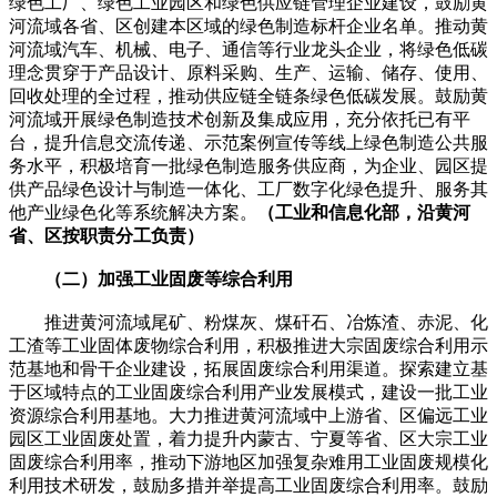
绿色工厂、绿色工业园区和绿色供应链管理企业建设，鼓励黄
河流域各省、区创建本区域的绿色制造标杆企业名单。推动黄
河流域汽车、机械、电子、通信等行业龙头企业，将绿色低碳
理念贯穿于产品设计、原料采购、生产、运输、储存、使用、
回收处理的全过程，推动供应链全链条绿色低碳发展。鼓励黄
河流域开展绿色制造技术创新及集成应用，充分依托已有平
台，提升信息交流传递、示范案例宣传等线上绿色制造公共服
务水平，积极培育一批绿色制造服务供应商，为企业、园区提
供产品绿色设计与制造一体化、工厂数字化绿色提升、服务其
他产业绿色化等系统解决方案。
（工业和信息化部，沿黄河
省、区按职责分工负责）
（二）加强工业固废等综合利用
推进黄河流域尾矿、粉煤灰、煤矸石、冶炼渣、赤泥、化
工渣等工业固体废物综合利用，积极推进大宗固废综合利用示
范基地和骨干企业建设，拓展固废综合利用渠道。探索建立基
于区域特点的工业固废综合利用产业发展模式，建设一批工业
资源综合利用基地。大力推进黄河流域中上游省、区偏远工业
园区工业固废处置，着力提升内蒙古、宁夏等省、区大宗工业
固废综合利用率，推动下游地区加强复杂难用工业固废规模化
利用技术研发，鼓励多措并举提高工业固废综合利用率。鼓励