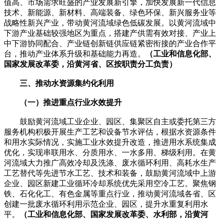
值高、市场需求旺盛的产业发展新引擎，加快发展新一代信息
技术、新能源、新材料、高端装备、绿色环保、新兴服务业等
战略性新兴产业，带动黄河流域绿色低碳发展。以黄河流域中
下游产业基础较强地区为重点，搭建产供需有效对接、产业上
中下游协同配合、产业链创新链供应链紧密衔接的产业合作平
台，推动产业体系升级和基础能力再造。
（工业和信息化部、
国家发展改革委，沿黄河省、区按职责分工负责）
三、推动水资源集约化利用
（一）推进重点行业水效提升
鼓励黄河流域工业企业、园区、集聚区自主或委托第三方
服务机构积极开展生产工艺和设备节水评估，根据水资源条件
和用水实际情况，实施工业水效提升改造，推进用水系统集成
优化，实现串联用水、分质用水、一水多用、梯级利用。在黄
河流域大力推广高效冷却及洗涤、废水循环利用、高耗水生产
工艺替代等先进节水工艺、技术和装备，鼓励黄河流域中上游
企业、园区新建工业循环冷却系统优先采用空冷工艺。聚焦钢
铁、石化化工、有色金属等重点行业，推动黄河流域各省、区
创建一批废水循环利用示范企业、园区，提升水重复利用水
平。
（工业和信息化部、国家发展改革委、水利部，沿黄河