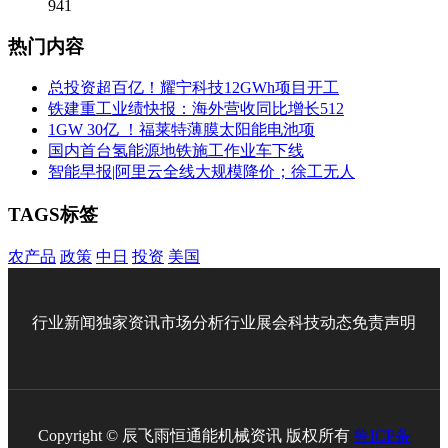
941
热门内容
总投资超百亿！耀宁科技12GWh项目开工
铁建重工业绩快报：海外营收同比增长512
1GW 30亿 ！福莱特薄膜太阳能电池项
国内首台氢能源地铁施工作业车下线
智能早报|阿里云全线大规模降价；徐工无人
TAGS标签
农产品
政策
中日
投资
美国
行业新闻
独家资讯
市场分析
行业展会
科技动态
免责声明
Copyright © 辰飞雨恒通能机械资讯 版权所有
鲁ICP备