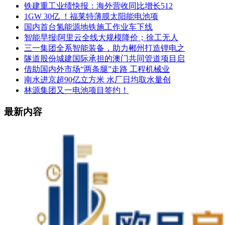
铁建重工业绩快报：海外营收同比增长512
1GW 30亿 ！福莱特薄膜太阳能电池项
国内首台氢能源地铁施工作业车下线
智能早报|阿里云全线大规模降价；徐工无人
三一集团全系智能装备，助力郴州打造锂电之
隧道股份城建国际承担的澳门共同管道项目启
借助国内外市场“两条腿”走路 工程机械业
南水进京超90亿立方米 水厂日均取水量创
林源集团又一电池项目签约！
最新内容