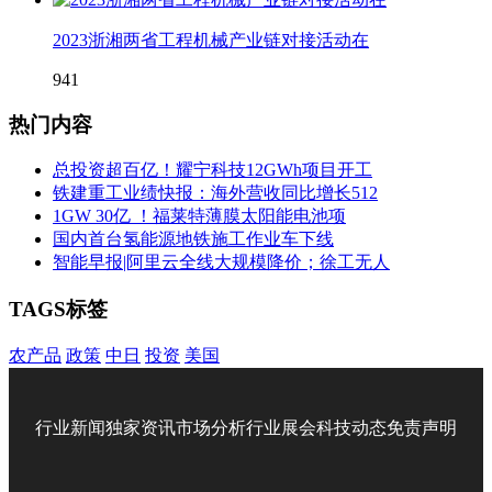
2023浙湘两省工程机械产业链对接活动在
941
热门内容
总投资超百亿！耀宁科技12GWh项目开工
铁建重工业绩快报：海外营收同比增长512
1GW 30亿 ！福莱特薄膜太阳能电池项
国内首台氢能源地铁施工作业车下线
智能早报|阿里云全线大规模降价；徐工无人
TAGS标签
农产品
政策
中日
投资
美国
行业新闻
独家资讯
市场分析
行业展会
科技动态
免责声明