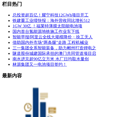
栏目热门
总投资超百亿！耀宁科技12GWh项目开工
铁建重工业绩快报：海外营收同比增长512
1GW 30亿 ！福莱特薄膜太阳能电池项
国内首台氢能源地铁施工作业车下线
智能早报|阿里云全线大规模降价；徐工无人
借助国内外市场“两条腿”走路 工程机械业
三一集团全系智能装备，助力郴州打造锂电之
隧道股份城建国际承担的澳门共同管道项目启
南水进京超90亿立方米 水厂日均取水量创
林源集团又一电池项目签约！
最新内容