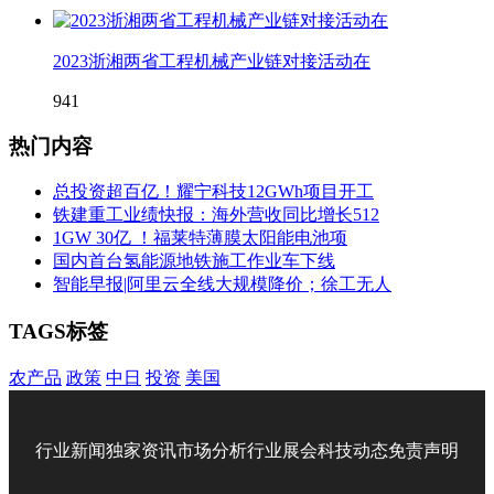
2023浙湘两省工程机械产业链对接活动在
941
热门内容
总投资超百亿！耀宁科技12GWh项目开工
铁建重工业绩快报：海外营收同比增长512
1GW 30亿 ！福莱特薄膜太阳能电池项
国内首台氢能源地铁施工作业车下线
智能早报|阿里云全线大规模降价；徐工无人
TAGS标签
农产品
政策
中日
投资
美国
行业新闻
独家资讯
市场分析
行业展会
科技动态
免责声明