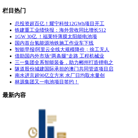
栏目热门
总投资超百亿！耀宁科技12GWh项目开工
铁建重工业绩快报：海外营收同比增长512
1GW 30亿 ！福莱特薄膜太阳能电池项
国内首台氢能源地铁施工作业车下线
智能早报|阿里云全线大规模降价；徐工无人
借助国内外市场“两条腿”走路 工程机械业
三一集团全系智能装备，助力郴州打造锂电之
隧道股份城建国际承担的澳门共同管道项目启
南水进京超90亿立方米 水厂日均取水量创
林源集团又一电池项目签约！
最新内容