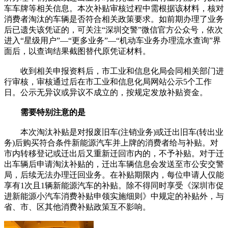
车车牌等相关信息。本次补贴审核过程中需根据该材料，核对
消费者淘汰的车辆是否符合相关政策要求。如前期办理了业务
后已遗失该凭证的，可关注“深圳交警”微信官方公众号，依次
进入“星级用户”—“更多业务”—“机动车业务办理流水查询”界
面后，以查询结果截图替代原凭证材料。
收到相关申报资料后，市工业和信息化局会同相关部门进
行审核，审核通过后在市工业和信息化局网站公示5个工作
日。公示无异议或异议不成立的，按规定发放补贴资金。
需要特别注意的是
本次淘汰补贴是对报废旧车(注销业务)或迁出旧车(转出业
务)后购买符合条件新能源汽车并上牌的消费者给与补贴。对
市内转移登记或迁出后又重新迁回市内的，不予补贴。对于迁
出车辆后申请淘汰补贴的，迁出车辆信息会发送至市公安交警
局，后续无法办理迁回业务。在补贴期限内，每位申请人仅能
享有1次且1辆新能源汽车的补贴。除不得同时享受《深圳市促
进新能源小汽车消费补贴申领实施细则》中规定的补贴外，与
省、市、区其他消费补贴政策互不影响。