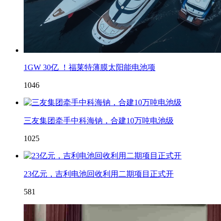
1GW 30亿 ！福莱特薄膜太阳能电池项
1046
三友集团牵手中科海钠，合建10万吨电池级
1025
23亿元，吉利电池回收利用二期项目正式开
581