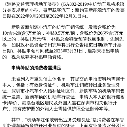
《道路交通管理机动车类型》(GA802-2019)中机动车规格术语
分类表规定的小型、微型载客汽车；新购置新能源汽车的发票
日期在2022年9月20日至2022年12月31日内。
新购置新能源小汽车的机动车销售统一发票含税价为
10(含)-20(含)万元的，补贴0.5万元/辆，含税价为20(不含)万元
以上的，补贴1万元/辆。补贴总金额受预算数额限制，先到先
得，如财政补贴资金使用完毕将另行公告结束日期(新车开票
日期)。补贴申领时间截至2023年3月31日，逾期未提出申请
的，视为放弃本补贴申领资格。
申请补贴的消费者需满足
未被列入严重失信主体名单，其提交的申报资料均需属于
本人，包括：有效身份证件、机动车注销或转出业务受理凭
证、深圳市小汽车个人指标证明文件、新购车辆的机动车销售
统一发票、新购车辆的机动车行驶证、申请人本人的银行储蓄
卡(华侨、港澳台地区居民及外国人需在深圳市相关银行开
户)、持有效护照的外籍人士需提供护照公证翻译本等。
其中，“机动车注销或转出业务受理凭证”是消费者在车管
所办理车辆报废或迁出业务时的凭证，上面有业务流水号及旧