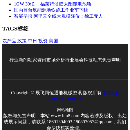
1GW 30亿 ！福莱特薄膜太阳能电池项
国内首台氢能源地铁施工作业车下线
智能早报|阿里云全线大规模降价；徐工无人
TAGS标签
农产品
政策
中日
投资
美国
行业新闻
独家资讯
市场分析
行业展会
科技动态
免责声明
Copyright © 辰飞雨恒通能机械资讯 版权所有
鲁ICP备
2026005306号-75
网站地图
版权与免责声明：本站 www.htn8.com 内容若涉及版权、出处
或展示问题，请联系 18691394093 / 80893057@qq.com，我们
会尽快核实处理。