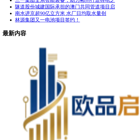
三一集团全系智能装备，助力郴州打造锂电之
隧道股份城建国际承担的澳门共同管道项目启
南水进京超90亿立方米 水厂日均取水量创
林源集团又一电池项目签约！
最新内容