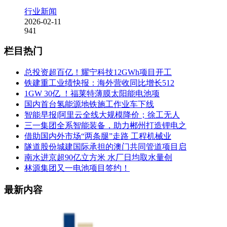
行业新闻
2026-02-11
941
栏目热门
总投资超百亿！耀宁科技12GWh项目开工
铁建重工业绩快报：海外营收同比增长512
1GW 30亿 ！福莱特薄膜太阳能电池项
国内首台氢能源地铁施工作业车下线
智能早报|阿里云全线大规模降价；徐工无人
三一集团全系智能装备，助力郴州打造锂电之
借助国内外市场“两条腿”走路 工程机械业
隧道股份城建国际承担的澳门共同管道项目启
南水进京超90亿立方米 水厂日均取水量创
林源集团又一电池项目签约！
最新内容