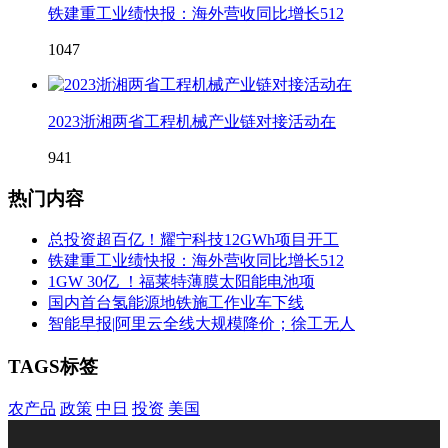
铁建重工业绩快报：海外营收同比增长512
1047
2023浙湘两省工程机械产业链对接活动在
941
热门内容
总投资超百亿！耀宁科技12GWh项目开工
铁建重工业绩快报：海外营收同比增长512
1GW 30亿 ！福莱特薄膜太阳能电池项
国内首台氢能源地铁施工作业车下线
智能早报|阿里云全线大规模降价；徐工无人
TAGS标签
农产品
政策
中日
投资
美国