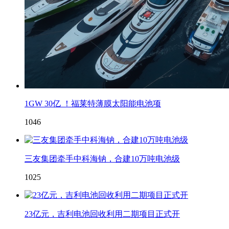
1GW 30亿 ！福莱特薄膜太阳能电池项
1046
三友集团牵手中科海钠，合建10万吨电池级
1025
23亿元，吉利电池回收利用二期项目正式开