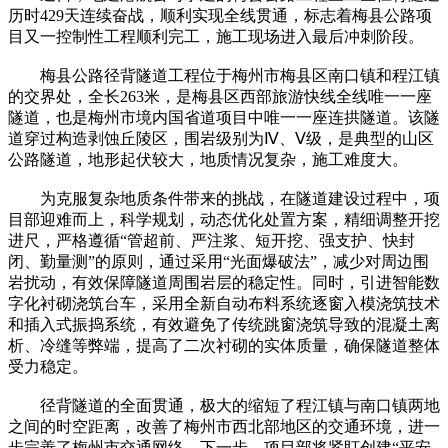
历时429天连续奋战，顺利实现全线贯通，标志着梅县公路项
目又一控制性工程顺利完工，施工现场进入最后冲刺阶段。
梅县公路径背隧道工程位于梅州市梅县区南口镇和程江镇
的交界处，全长263米，是梅县区西部旅游快线全线唯一一座
隧道，也是梅州市境内国省道项目中唯一一座连拱隧道。该隧
道穿过构造剥蚀丘陵区，围岩级别为Ⅳ、Ⅴ级，是典型的山区
公路隧道，地形起伏较大，地质情况复杂，施工难度大。
为克服复杂地质条件带来的挑战，在隧道建设过程中，项
目部迎难而上，科学规划，动态优化处置方案，精细调整开挖
进尺，严格遵循“管超前、严注浆、短开挖、强支护、快封
闭、勤量测”的原则，通过采用“光面爆破法”，减少对周边围
岩扰动，有效保障隧道周围岩层的稳定性。同时，引进智能数
字化衬砌浇筑台车，采用全新自动布料系统逐窗入模浇筑技术
和插入式振捣系统，有效避免了传统跳窗浇筑导致的混凝土离
析、冷缝等弊端，提高了二次衬砌的实体质量，确保隧道整体
受力稳定。
径背隧道的全面贯通，极大的缩短了程江镇与南口镇两地
之间的时空距离，改善了梅州市西北部地区的交通环境，进一
步完善了梅州市交通网络。下一步，项目部将紧盯创建“平安