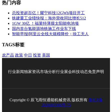
热门内容
总投资超百亿！耀宁科技12GWh项目开工
铁建重工业绩快报：海外营收同比增长512
1GW 30亿 ！福莱特薄膜太阳能电池项
国内首台氢能源地铁施工作业车下线
智能早报|阿里云全线大规模降价；徐工无人
TAGS标签
农产品
政策
中日
投资
美国
行业新闻
独家资讯
市场分析
行业展会
科技动态
免责声明
Copyright © 辰飞雨恒通能机械资讯 版权所有
鲁ICP备
2026005306号-75