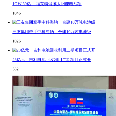
1GW 30亿 ！福莱特薄膜太阳能电池项
1046
三友集团牵手中科海钠，合建10万吨电池级
1026
23亿元，吉利电池回收利用二期项目正式开
582