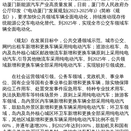
动厦门新能源汽车产业高质量发展，日前，厦门市人民政府办
公厅印发《“电动厦门”发展规划(2023-2025年)》(简称《规
划》)，要求加快公共领域车辆全面电动化，持续推动现存传
统能源公交车电动化替代。到2025年，实现全市公交车领域车
辆全面电动化。
《规划》在发展目标中，公共交通领域示范。城市公交、
网约出租车新增和更换车辆采用纯电动汽车；巡游出租车、岛
内及岛外核心城区邮政物流车新增和更换车辆原则上采用纯电
动汽车,引导其他物流车采用纯电动汽车。到2025年，公共领
域新增和更换车辆全部采用纯电动汽车，实现较好引领成效。
在社会运营领域引领。公务车领域，党政机关、事业单
位、国有企业等国有企事业单位新增和更换车辆，除实物保障
岗位工作用车、处置突发事件应急用车、特种专业技术用车、
执法执勤用车等特殊场景外，原则上采用纯电动汽车；旅游客
车领域，岛内景区内车辆新增和更换车辆全部采用纯电动汽
车，鼓励岛外景区新增和更换车辆采用纯电动汽车；环卫车领
域，岛内及岛外核心城区环卫车新增和更换全部采用纯电动汽
车，其他区域新增和更换车辆采用纯电动汽车比例不低于
60%，并逐年递增20%，到2025年达到100%，鼓励机关和国有