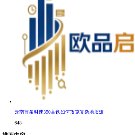
云南首条时速350高铁如何攻克复杂地质难
648