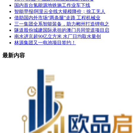
国内首台氢能源地铁施工作业车下线
智能早报|阿里云全线大规模降价；徐工无人
借助国内外市场“两条腿”走路 工程机械业
三一集团全系智能装备，助力郴州打造锂电之
隧道股份城建国际承担的澳门共同管道项目启
南水进京超90亿立方米 水厂日均取水量创
林源集团又一电池项目签约！
最新内容