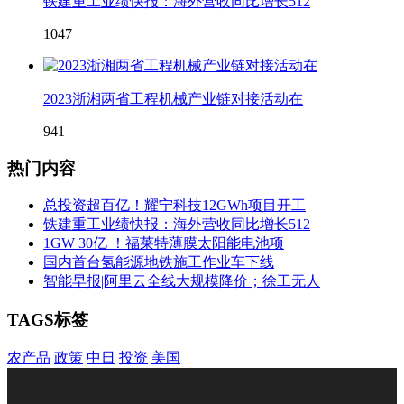
铁建重工业绩快报：海外营收同比增长512
1047
2023浙湘两省工程机械产业链对接活动在
941
热门内容
总投资超百亿！耀宁科技12GWh项目开工
铁建重工业绩快报：海外营收同比增长512
1GW 30亿 ！福莱特薄膜太阳能电池项
国内首台氢能源地铁施工作业车下线
智能早报|阿里云全线大规模降价；徐工无人
TAGS标签
农产品
政策
中日
投资
美国