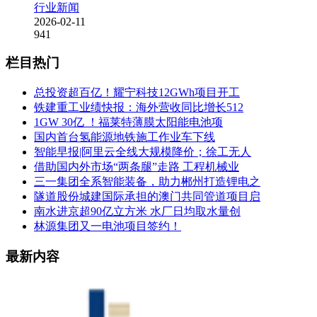
行业新闻
2026-02-11
941
栏目热门
总投资超百亿！耀宁科技12GWh项目开工
铁建重工业绩快报：海外营收同比增长512
1GW 30亿 ！福莱特薄膜太阳能电池项
国内首台氢能源地铁施工作业车下线
智能早报|阿里云全线大规模降价；徐工无人
借助国内外市场“两条腿”走路 工程机械业
三一集团全系智能装备，助力郴州打造锂电之
隧道股份城建国际承担的澳门共同管道项目启
南水进京超90亿立方米 水厂日均取水量创
林源集团又一电池项目签约！
最新内容