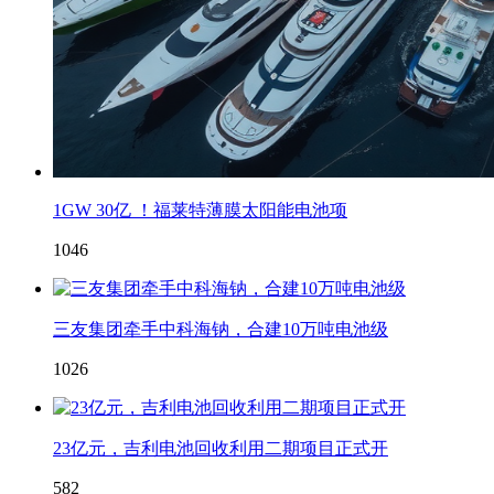
1GW 30亿 ！福莱特薄膜太阳能电池项
1046
三友集团牵手中科海钠，合建10万吨电池级
1026
23亿元，吉利电池回收利用二期项目正式开
582