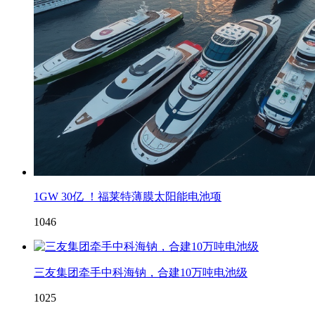
1GW 30亿 ！福莱特薄膜太阳能电池项
1046
三友集团牵手中科海钠，合建10万吨电池级
1025