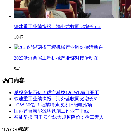
铁建重工业绩快报：海外营收同比增长512
1047
2023浙湘两省工程机械产业链对接活动在
941
热门内容
总投资超百亿！耀宁科技12GWh项目开工
铁建重工业绩快报：海外营收同比增长512
1GW 30亿 ！福莱特薄膜太阳能电池项
国内首台氢能源地铁施工作业车下线
智能早报|阿里云全线大规模降价；徐工无人
TAGS标签