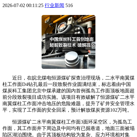
2026-07-02 00:11:25
行业新闻
516
近日，在皖北煤电恒源煤矿探查治理现场，二水平南翼煤
柱工作面D4钻孔最后一段致裂作业圆满结束，标志着由中国
煤炭科工集团北京中煤承建的国内首例孤岛工作面顶板地面超
前分段致裂项目成功实施。该项目有效破解了恒源煤矿二水平
南翼煤柱工作面冲击地压的危险难题，提升了矿井安全管理水
平，实现了工作面的安全回采，预计解放煤炭资源102万吨。
恒源煤矿二水平南翼煤柱工作面3面环采空区，为孤岛工
作面，其工作面井下周边及中间均有已掘巷道，地面三面被塌
陷区湖泊围绕。由于其顶板结构较为复杂、应力环境相对集