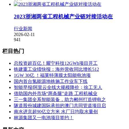
2023浙湘两省工程机械产业链对接活动在
行业新闻
2026-02-11
941
栏目热门
总投资超百亿！耀宁科技12GWh项目开工
铁建重工业绩快报：海外营收同比增长512
1GW 30亿 ！福莱特薄膜太阳能电池项
国内首台氢能源地铁施工作业车下线
智能早报|阿里云全线大规模降价；徐工无人
借助国内外市场“两条腿”走路 工程机械业
三一集团全系智能装备，助力郴州打造锂电之
隧道股份城建国际承担的澳门共同管道项目启
南水进京超90亿立方米 水厂日均取水量创
林源集团又一电池项目签约！