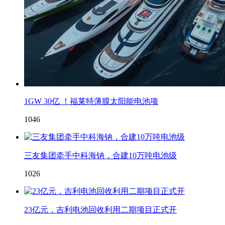
1GW 30亿 ！福莱特薄膜太阳能电池项
1046
三友集团牵手中科海钠，合建10万吨电池级
1026
23亿元，吉利电池回收利用二期项目正式开