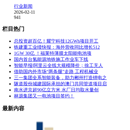
行业新闻
2026-02-11
941
栏目热门
总投资超百亿！耀宁科技12GWh项目开工
铁建重工业绩快报：海外营收同比增长512
1GW 30亿 ！福莱特薄膜太阳能电池项
国内首台氢能源地铁施工作业车下线
智能早报|阿里云全线大规模降价；徐工无人
借助国内外市场“两条腿”走路 工程机械业
三一集团全系智能装备，助力郴州打造锂电之
隧道股份城建国际承担的澳门共同管道项目启
南水进京超90亿立方米 水厂日均取水量创
林源集团又一电池项目签约！
最新内容