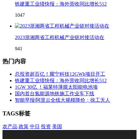
铁建重工业绩快报：海外营收同比增长512
1047
2023浙湘两省工程机械产业链对接活动在
941
热门内容
总投资超百亿！耀宁科技12GWh项目开工
铁建重工业绩快报：海外营收同比增长512
1GW 30亿 ！福莱特薄膜太阳能电池项
国内首台氢能源地铁施工作业车下线
智能早报|阿里云全线大规模降价；徐工无人
TAGS标签
农产品
政策
中日
投资
美国