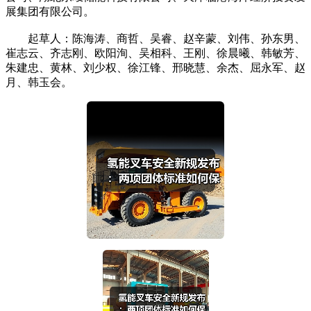
展集团有限公司。
起草人：陈海涛、商哲、吴睿、赵辛蒙、刘伟、孙东男、
崔志云、齐志刚、欧阳洵、吴相科、王刚、徐晨曦、韩敏芳、
朱建忠、黄林、刘少权、徐江锋、邢晓慧、余杰、屈永军、赵
月、韩玉会。