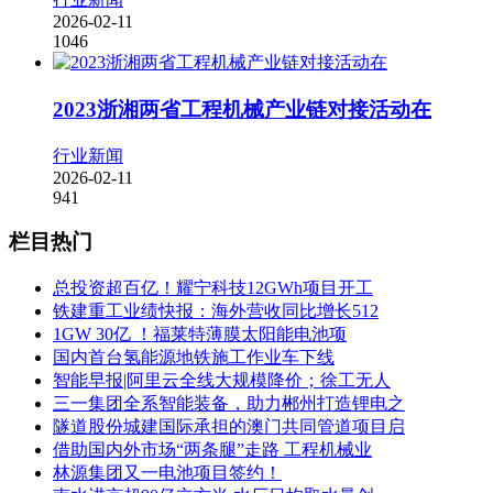
2026-02-11
1046
2023浙湘两省工程机械产业链对接活动在
行业新闻
2026-02-11
941
栏目热门
总投资超百亿！耀宁科技12GWh项目开工
铁建重工业绩快报：海外营收同比增长512
1GW 30亿 ！福莱特薄膜太阳能电池项
国内首台氢能源地铁施工作业车下线
智能早报|阿里云全线大规模降价；徐工无人
三一集团全系智能装备，助力郴州打造锂电之
隧道股份城建国际承担的澳门共同管道项目启
借助国内外市场“两条腿”走路 工程机械业
林源集团又一电池项目签约！