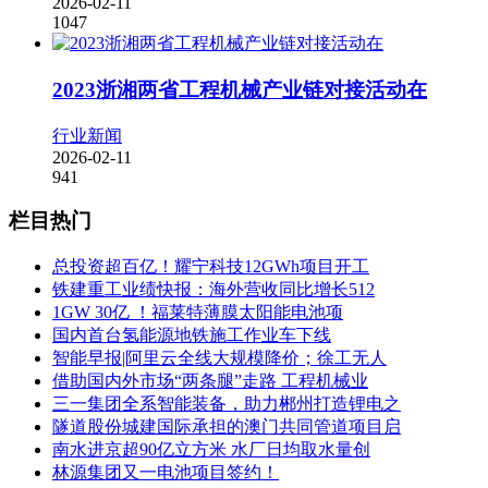
2026-02-11
1047
2023浙湘两省工程机械产业链对接活动在
行业新闻
2026-02-11
941
栏目热门
总投资超百亿！耀宁科技12GWh项目开工
铁建重工业绩快报：海外营收同比增长512
1GW 30亿 ！福莱特薄膜太阳能电池项
国内首台氢能源地铁施工作业车下线
智能早报|阿里云全线大规模降价；徐工无人
借助国内外市场“两条腿”走路 工程机械业
三一集团全系智能装备，助力郴州打造锂电之
隧道股份城建国际承担的澳门共同管道项目启
南水进京超90亿立方米 水厂日均取水量创
林源集团又一电池项目签约！