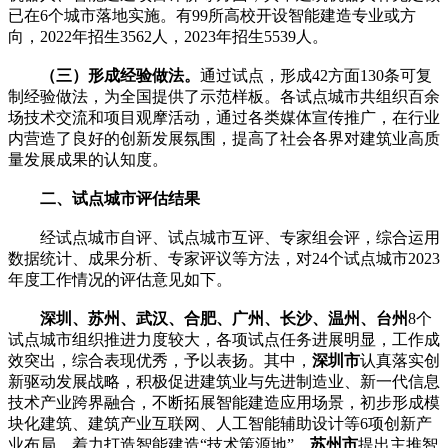
已在6个城市落地实施。有99所高校开设智能建造专业或方
向，2022年招生3562人，2023年招生5539人。
（三）形成经验做法。
通过试点，形成42方面130条可复
制经验做法，为全国提供了示范样板。各试点城市共组织百余
场技术交流和项目观摩活动，通过各类媒体宣传推广，在行业
内营造了良好的创新发展氛围，提高了社会各界对建筑业高质
量发展成果的认知度。
二、试点城市评估结果
经试点城市自评、试点城市互评、专家组会评，综合运用
数据统计、成果分析、专家评议等方法，对24个试点城市2023
年度工作情况的评估意见如下。
深圳、苏州、武汉、合肥、广州、长沙、温州、台州
8个
试点城市组织推进力度较大，各项试点任务进展明显，工作成
效突出，综合表现优秀，予以表扬。其中，
深圳市
认真落实创
新驱动发展战略，积极促进建筑业与先进制造业、新一代信息
技术产业跨界融合，不断拓展智能建造应用场景，初步形成模
块化建筑、建筑产业互联网、人工智能辅助设计等6项创新产
业布局，着力打造智能建造“技术策源地”。
苏州市
提出主推智