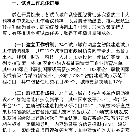
一、试点工作总体进展
试点开展以来，各试点城市紧密围绕贯彻落实党的二十大
精神和中央经济工作会议精神，以发展智能建造、推动建筑业
转型升级为目标，建立统筹协调工作机制，加大政策支持力
度，有序推进各项试点任务，取得了积极进展和成效。
（一）建立工作机制。
24个试点城市均建立智能建造试点
工作协调机制，其中17个城市由市政府负责同志牵头。出台了
土地、规划、财政、科技、人才、招标投标、评优评奖等一系
列支持政策。将506家企业纳入智能建造骨干企业培育名单，
其中214家企业获批国家级高新技术企业、108家企业获批国家
级或省级“专精特新”企业。公布了758个智能建造试点示范工
程项目，其中包括住宅类项目209个、城市更新类项目17个。
（二）取得工作成果。
24个试点城市支持有关单位启动建
设39个智能建造科技创新平台，其中国家级平台2个、省部级
平台19个。立项智能建造相关科研项目105个，7项技术研发成
果获得省级以上首台(套)重大技术装备认定，10项技术研发成
果获得省级以上首版次软件产品认定。颁布实施47项智能建造
相关标准、定额和导则，内容涉及建筑信息模型(BIM)、建筑
机器人、智能建造项目评价等方面，其中建筑机器人补充定额