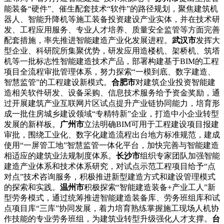
能装备“硬件”、催生配套技术“软件”的路径规划，聚焦建筑机
器人、智能升降机等施工装备投资建设产业实体，并在技术研
发、工程应用服务、专业人才培养、质量安全监管等方面完善
配套措施，率先推进智能建造产业化发展进程。
武汉市
发挥大
型企业、科研院所集聚优势，研发应用造楼机、架桥机、筑塔
机等一批标志性智能建造技术产品，部署构建基于BIM的工程
项目全流程审批管理体系，努力探索“一模到底、数字建造、
智慧监管”的工程建设新模式。
合肥市
对建筑企业投资智能建
造相关软件研发、设备采购、信息技术服务给予资金奖励，通
过开展建筑产业互联网片区试点提升产业链协同能力，培育形
成一批住房城乡建设领域“专精特新”企业，打造中小企业转型
发展的新样板。
广州市
立法明确BIM可用于工程建设项目报建
审批，围绕工业化、数字化建造流程出台地方标准规范，建成
使用“一屏管工地”智慧监管一体化平台，加快完善与智能建造
相适应的建筑业法规制度体系。
长沙市
组织专家团队加强智能
建造产业体系和技术体系研究，对试点示范工程项目给予“点
对点”技术咨询服务，积极推进新型建造方式和建设管理模式
的探索和实践。
温州市
积极探索“智能建造装备+产业工人”新
型劳务模式，通过统筹推进智能建造装备库、劳务班组库和试
点项目库“三库”协同发展，着力培育熟练掌握施工现场人机协
作技能的专业劳务班组，为建筑业转型升级强化人才支撑。
台