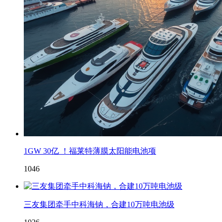
1GW 30亿 ！福莱特薄膜太阳能电池项
1046
三友集团牵手中科海钠，合建10万吨电池级