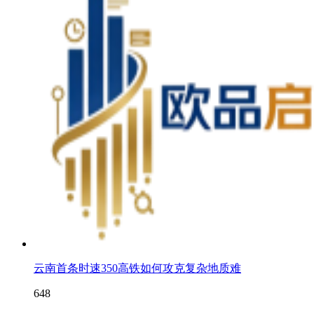
云南首条时速350高铁如何攻克复杂地质难
648