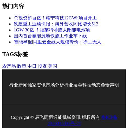
热门内容
总投资超百亿！耀宁科技12GWh项目开工
铁建重工业绩快报：海外营收同比增长512
1GW 30亿 ！福莱特薄膜太阳能电池项
国内首台氢能源地铁施工作业车下线
智能早报|阿里云全线大规模降价；徐工无人
TAGS标签
农产品
政策
中日
投资
美国
行业新闻
独家资讯
市场分析
行业展会
科技动态
免责声明
Copyright © 辰飞雨恒通能机械资讯 版权所有
鲁ICP备
2026005306号-75