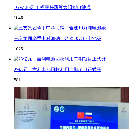
1GW 30亿 ！福莱特薄膜太阳能电池项
1046
三友集团牵手中科海钠，合建10万吨电池级
1025
23亿元，吉利电池回收利用二期项目正式开
581