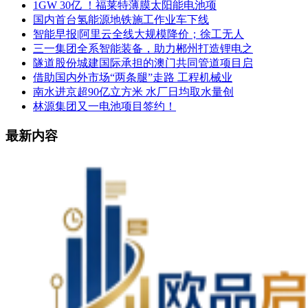
1GW 30亿 ！福莱特薄膜太阳能电池项
国内首台氢能源地铁施工作业车下线
智能早报|阿里云全线大规模降价；徐工无人
三一集团全系智能装备，助力郴州打造锂电之
隧道股份城建国际承担的澳门共同管道项目启
借助国内外市场“两条腿”走路 工程机械业
南水进京超90亿立方米 水厂日均取水量创
林源集团又一电池项目签约！
最新内容