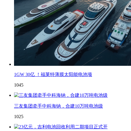
1GW 30亿 ！福莱特薄膜太阳能电池项
1045
三友集团牵手中科海钠，合建10万吨电池级
1025