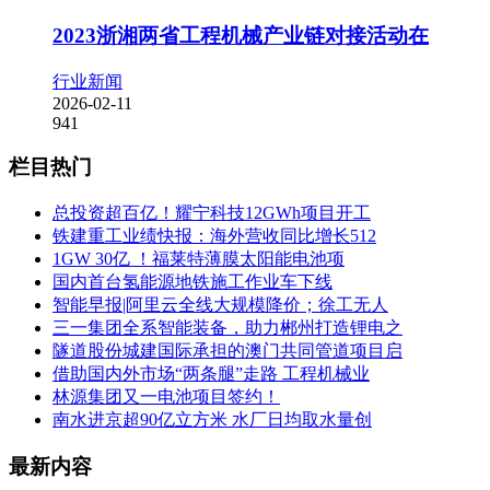
2023浙湘两省工程机械产业链对接活动在
行业新闻
2026-02-11
941
栏目热门
总投资超百亿！耀宁科技12GWh项目开工
铁建重工业绩快报：海外营收同比增长512
1GW 30亿 ！福莱特薄膜太阳能电池项
国内首台氢能源地铁施工作业车下线
智能早报|阿里云全线大规模降价；徐工无人
三一集团全系智能装备，助力郴州打造锂电之
隧道股份城建国际承担的澳门共同管道项目启
借助国内外市场“两条腿”走路 工程机械业
林源集团又一电池项目签约！
南水进京超90亿立方米 水厂日均取水量创
最新内容