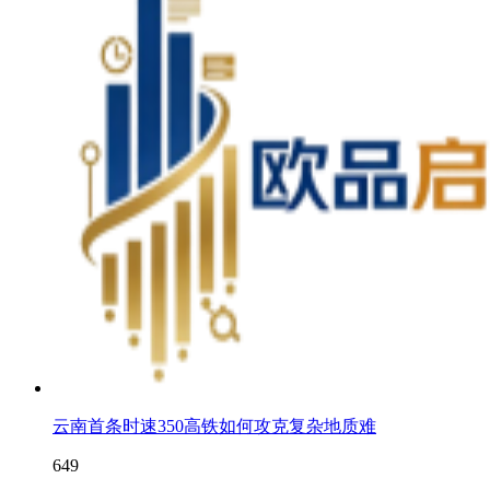
云南首条时速350高铁如何攻克复杂地质难
649