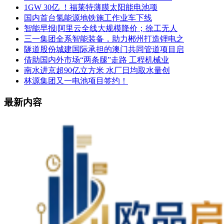
1GW 30亿 ！福莱特薄膜太阳能电池项
国内首台氢能源地铁施工作业车下线
智能早报|阿里云全线大规模降价；徐工无人
三一集团全系智能装备，助力郴州打造锂电之
隧道股份城建国际承担的澳门共同管道项目启
借助国内外市场“两条腿”走路 工程机械业
南水进京超90亿立方米 水厂日均取水量创
林源集团又一电池项目签约！
最新内容