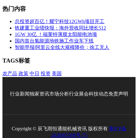
热门内容
总投资超百亿！耀宁科技12GWh项目开工
铁建重工业绩快报：海外营收同比增长512
1GW 30亿 ！福莱特薄膜太阳能电池项
国内首台氢能源地铁施工作业车下线
智能早报|阿里云全线大规模降价；徐工无人
TAGS标签
农产品
政策
中日
投资
美国
行业新闻
独家资讯
市场分析
行业展会
科技动态
免责声明
Copyright © 辰飞雨恒通能机械资讯 版权所有
鲁ICP备
2026005306号-75