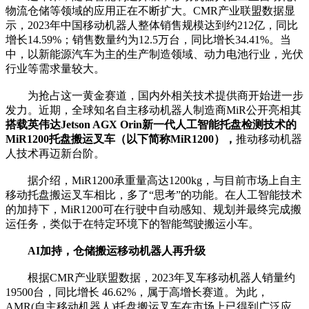
物流仓储等领域的应用正在不断扩大。CMR产业联盟数据显
示，2023年中国移动机器人整体销售规模达到约212亿，同比
增长14.59%；销售数量约为12.5万台，同比增长34.41%。当
中，以新能源汽车为主的生产制造领域、动力电池行业，光伏
行业等需求量较大。
为抢占这一黄金赛道，国内外相关技术提供商开始进一步
发力。近期，全球知名自主移动机器人制造商MiR公开亮相其
搭载英伟达
Jetson AGX Orin新一代人工智能托盘检测技术
的
MiR1200
托盘搬运叉车（
以下简称
MiR1200
），
推动移动机器
人技术再迈新台阶。
据介绍，MiR1200承重量高达1200kg，与目前市场上自主
移动托盘搬运叉车相比，多了“思考”的功能。在人工智能技术
的加持下，MiR1200可在行驶中自动感知、规划并最终完成搬
运任务，类似于在特定环境下的智能驾驶搬运小车。
AI
加持，仓储搬运移动机器人再升级
根据CMR产业联盟数据，2023年叉车移动机器人销量约
19500台，同比增长 46.62%，属于高增长赛道。为此，
AMR(自主移动机器人)托盘搬运叉车在市场上已得到广泛应