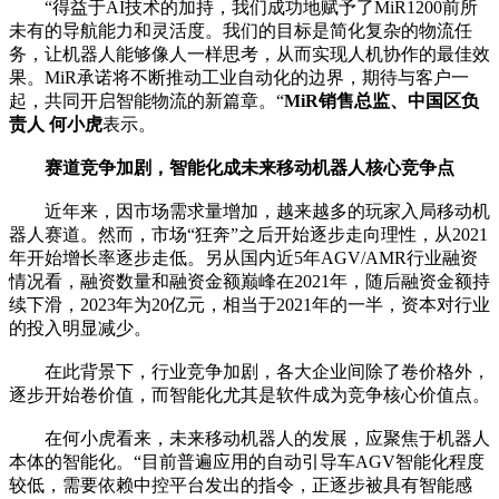
“得益于AI技术的加持，我们成功地赋予了MiR1200前所
未有的导航能力和灵活度。我们的目标是简化复杂的物流任
务，让机器人能够像人一样思考，从而实现人机协作的最佳效
果。MiR承诺将不断推动工业自动化的边界，期待与客户一
起，共同开启智能物流的新篇章。“
MiR销售总监、中国区负
责人
何小虎
表示。
赛道竞争加剧，智能化成未来
移动机器人
核心竞争点
近年来，因市场需求量增加，越来越多的玩家入局移动机
器人赛道。然而，市场“狂奔”之后开始逐步走向理性，从2021
年开始增长率逐步走低。另从国内近5年AGV/AMR行业融资
情况看，融资数量和融资金额巅峰在2021年，随后融资金额持
续下滑，2023年为20亿元，相当于2021年的一半，资本对行业
的投入明显减少。
在此背景下，行业竞争加剧，各大企业间除了卷价格外，
逐步开始卷价值，而智能化尤其是软件成为竞争核心价值点。
在何小虎看来，未来移动机器人的发展，应聚焦于机器人
本体的智能化。“目前普遍应用的自动引导车AGV智能化程度
较低，需要依赖中控平台发出的指令，正逐步被具有智能感