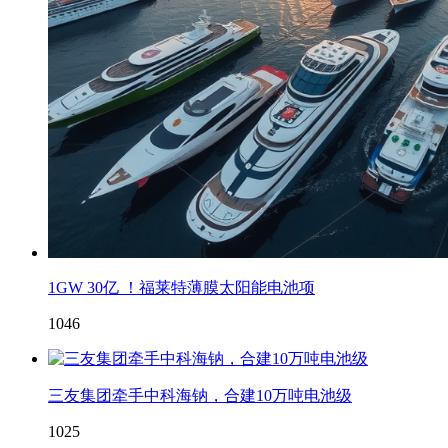
1GW 30亿 ！福莱特薄膜太阳能电池项
1046
三友集团牵手中科海钠，合建10万吨电池级
1025