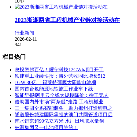
1047
2023浙湘两省工程机械产业链对接活动在
行业新闻
2026-02-11
941
栏目热门
总投资超百亿！耀宁科技12GWh项目开工
铁建重工业绩快报：海外营收同比增长512
1GW 30亿 ！福莱特薄膜太阳能电池项
国内首台氢能源地铁施工作业车下线
智能早报|阿里云全线大规模降价；徐工无人
借助国内外市场“两条腿”走路 工程机械业
三一集团全系智能装备，助力郴州打造锂电之
隧道股份城建国际承担的澳门共同管道项目启
南水进京超90亿立方米 水厂日均取水量创
林源集团又一电池项目签约！