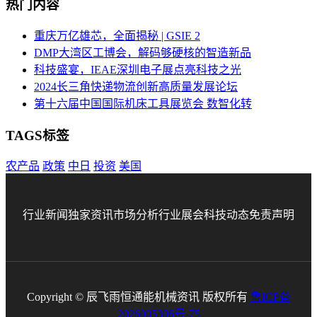
热门内容
重庆万亿雄芯，全面揭秘 | GSIE 2
DMP大湾区工博会，解码够硬核的智造新品
科技盛宴，IEAE深圳电子展点亮科技之光
2024长三角快递物流创新高质量发展论坛
第十六届中国国际机床工具展览会 数智化转
TAGS标签
农产品
政策
中日
投资
美国
行业新闻
独家资讯
市场分析
行业展会
科技动态
免责声明
Copyright © 辰飞雨恒通能机械资讯 版权所有
鲁ICP备
2026005306号-75