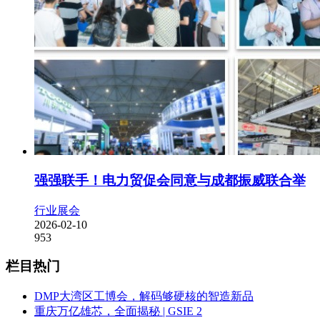
强强联手！电力贸促会同意与成都振威联合举
行业展会
2026-02-10
953
栏目热门
DMP大湾区工博会，解码够硬核的智造新品
重庆万亿雄芯，全面揭秘 | GSIE 2