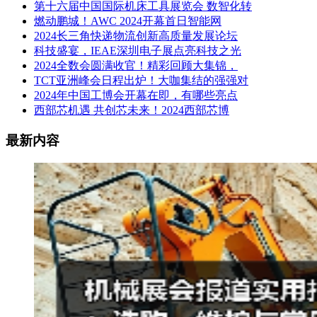
第十六届中国国际机床工具展览会 数智化转
燃动鹏城！AWC 2024开幕首日智能网
2024长三角快递物流创新高质量发展论坛
科技盛宴，IEAE深圳电子展点亮科技之光
2024全数会圆满收官！精彩回顾大集锦，
TCT亚洲峰会日程出炉！大咖集结的强强对
2024年中国工博会开幕在即，有哪些亮点
西部芯机遇 共创芯未来！2024西部芯博
最新内容