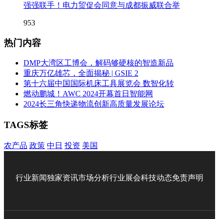
强强联手！电力贸促会同意与成都振威联合举
953
热门内容
DMP大湾区工博会，解码够硬核的智造新品
重庆万亿雄芯，全面揭秘 | GSIE 2
第十六届中国国际机床工具展览会 数智化转
燃动鹏城！AWC 2024开幕首日智能网
2024长三角快递物流创新高质量发展论坛
TAGS标签
农产品
政策
中日
投资
美国
行业新闻
独家资讯
市场分析
行业展会
科技动态
免责声明