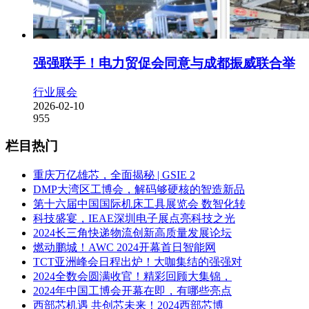
强强联手！电力贸促会同意与成都振威联合举
行业展会
2026-02-10
955
栏目热门
重庆万亿雄芯，全面揭秘 | GSIE 2
DMP大湾区工博会，解码够硬核的智造新品
第十六届中国国际机床工具展览会 数智化转
科技盛宴，IEAE深圳电子展点亮科技之光
2024长三角快递物流创新高质量发展论坛
燃动鹏城！AWC 2024开幕首日智能网
TCT亚洲峰会日程出炉！大咖集结的强强对
2024全数会圆满收官！精彩回顾大集锦，
2024年中国工博会开幕在即，有哪些亮点
西部芯机遇 共创芯未来！2024西部芯博