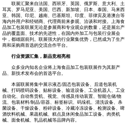
联展汇聚来自法国、西班牙、英国、俄罗斯、意大利、土
耳其、罗马尼亚、美国、巴西、新加坡、日本、泰国、马来西
亚、韩国、印尼、越南、巴基斯坦、印度、菲律宾及港澳台等
海内外用户和经销商、代理商前来参观、洽谈和对接。上海食
品加工包装联展无论是参展商和专业观众的数量，还是展出产
品的覆盖面、技术的先进性，在国内外加工与包装行业展会
中，都雄踞前列。联展强大的行业聚集优势，已然成为了生产
商和采购商首选的交流合作平台。
行业资源汇集，新品竞相亮相
众多业内知名企业将上海食品加工包装联展作为其新产
品、新技术发布会的首选平台。
本届联展将集中展示液态/固态包装设备、后道包装机
械、打码喷码设备、贴标设备、输送设备、工业机器人、工业
自动化、自动售货机、视觉、传感及传动装置、智能仓储/物
流、包装材料/制品/容器、标签标识、码垛机、清洗设备、杀
菌设备、干燥设备、粉碎设备、冷藏冷冻设备、检测设备、啤
酒饮料机械、果蔬机械、糕点及休闲食品加工设备、肉类机
械、面食机械、乳品机械等品牌内容。