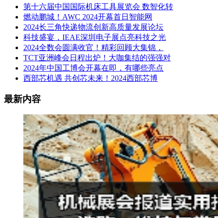
第十六届中国国际机床工具展览会 数智化转
燃动鹏城！AWC 2024开幕首日智能网
2024长三角快递物流创新高质量发展论坛
科技盛宴，IEAE深圳电子展点亮科技之光
2024全数会圆满收官！精彩回顾大集锦，
TCT亚洲峰会日程出炉！大咖集结的强强对
2024年中国工博会开幕在即，有哪些亮点
西部芯机遇 共创芯未来！2024西部芯博
最新内容