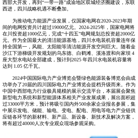
西部大开发，再到“一带一路”成渝地区双城经济圈建设，东联
西进，四川战略机遇不断叠加。
为推动电力能源产业发展，仅国家电网在2020-2023年期
间的电网投资共计超过19000亿元。2024-2025年，国家电网将
在川投资超1000亿元，完成“十四五”电网规划总投资超2000亿
元。作为全国最大的清洁能源基地，四川水电装机容量连年保
持全国第一，风能、太阳能等清洁能源开发空间巨大。随着金
沙江下游梯级开发规划的乌东德、白鹤滩、溪洛渡和向家坝 4
座大型水电站全部建成，预计到2025 年四川水电装机容量将
达到 1.05 亿千瓦。
2024中国国际电力产业博览会暨绿色能源装备博览会由成
功举办了20届的四川国际电力产业博览会提档升级而来。作为
中国中西部电力行业极具规模的展示交流平台，本届展会聚焦
新型电力系统和新型能源体系相关产业发展成果，展出面积超
过33000平方米，预计将吸引国内外500余家企业报名参展，集
中展示发电、储能、输电、变电、配电、用电等电力产业链供
应链各环节的新材料、新产品、新设备、新技术及解决方案，
将有超过40000人次专业观众现场参观采购。