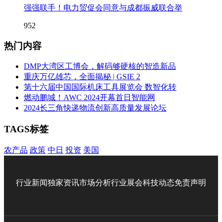
强强联手！电力贸促会同意与成都振威联合举
952
热门内容
DMP大湾区工博会，解码够硬核的智造新品
重庆万亿雄芯，全面揭秘 | GSIE 2
第十六届中国国际机床工具展览会 数智化转
燃动鹏城！AWC 2024开幕首日智能网
2024长三角快递物流创新高质量发展论坛
TAGS标签
农产品
政策
中日
投资
美国
行业新闻
独家资讯
市场分析
行业展会
科技动态
免责声明