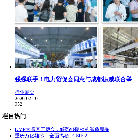
强强联手！电力贸促会同意与成都振威联合举
行业展会
2026-02-10
952
栏目热门
DMP大湾区工博会，解码够硬核的智造新品
重庆万亿雄芯，全面揭秘 | GSIE 2