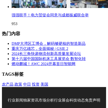
强强联手！电力贸促会同意与成都振威联合举
953
热门内容
DMP大湾区工博会，解码够硬核的智造新品
重庆万亿雄芯，全面揭秘 | GSIE 2
2024长三角快递物流创新高质量发展论坛
第十六届中国国际机床工具展览会 数智化转
燃动鹏城！AWC 2024开幕首日智能网
TAGS标签
农产品
政策
中日
投资
美国
行业新闻
独家资讯
市场分析
行业展会
科技动态
免责声明