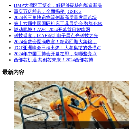
DMP大湾区工博会，解码够硬核的智造新品
重庆万亿雄芯，全面揭秘 | GSIE 2
2024长三角快递物流创新高质量发展论坛
第十六届中国国际机床工具展览会 数智化转
燃动鹏城！AWC 2024开幕首日智能网
科技盛宴，IEAE深圳电子展点亮科技之光
2024全数会圆满收官！精彩回顾大集锦，
TCT亚洲峰会日程出炉！大咖集结的强强对
2024年中国工博会开幕在即，有哪些亮点
西部芯机遇 共创芯未来！2024西部芯博
最新内容