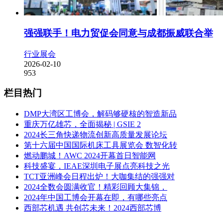
强强联手！电力贸促会同意与成都振威联合举
行业展会
2026-02-10
953
栏目热门
DMP大湾区工博会，解码够硬核的智造新品
重庆万亿雄芯，全面揭秘 | GSIE 2
2024长三角快递物流创新高质量发展论坛
第十六届中国国际机床工具展览会 数智化转
燃动鹏城！AWC 2024开幕首日智能网
科技盛宴，IEAE深圳电子展点亮科技之光
TCT亚洲峰会日程出炉！大咖集结的强强对
2024全数会圆满收官！精彩回顾大集锦，
2024年中国工博会开幕在即，有哪些亮点
西部芯机遇 共创芯未来！2024西部芯博