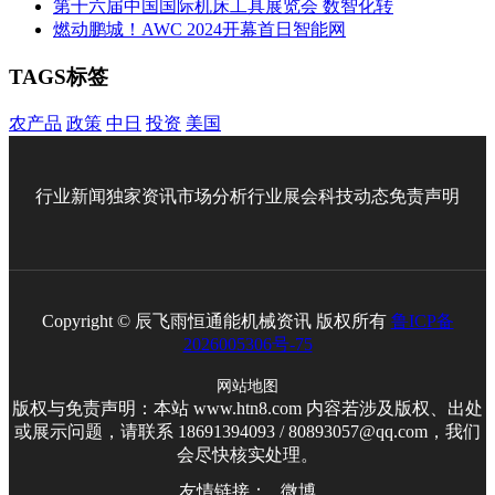
第十六届中国国际机床工具展览会 数智化转
燃动鹏城！AWC 2024开幕首日智能网
TAGS标签
农产品
政策
中日
投资
美国
行业新闻
独家资讯
市场分析
行业展会
科技动态
免责声明
Copyright © 辰飞雨恒通能机械资讯 版权所有
鲁ICP备
2026005306号-75
网站地图
版权与免责声明：本站 www.htn8.com 内容若涉及版权、出处
或展示问题，请联系 18691394093 / 80893057@qq.com，我们
会尽快核实处理。
友情链接：
微博