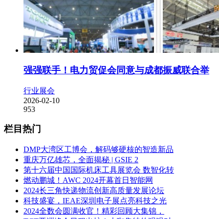
强强联手！电力贸促会同意与成都振威联合举
行业展会
2026-02-10
953
栏目热门
DMP大湾区工博会，解码够硬核的智造新品
重庆万亿雄芯，全面揭秘 | GSIE 2
第十六届中国国际机床工具展览会 数智化转
燃动鹏城！AWC 2024开幕首日智能网
2024长三角快递物流创新高质量发展论坛
科技盛宴，IEAE深圳电子展点亮科技之光
2024全数会圆满收官！精彩回顾大集锦，