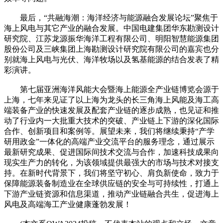
最后，“共融海潮：海洋经济与能源融合发展论坛”聚焦于
海上风电与其它产业的融合发展。中国电建集团华东勘测设计
研究院、江苏龙源振华海洋工程有限公司、明阳智慧能源集团
股份公司及三峡集团上海勘测设计研究院有限公司的嘉宾也分
别就海上风电与光伏、海洋牧场以及氢基能源的结合发表了精
彩演讲。
第七届亚洲海洋风能大会暨海上能源全产业链博览会源于
上海，七年来见证了以上海为龙头的长三角海上风能及海工高
端装备产业的快速发展及配套产业链的逐步成熟，也见证和推
动了行业内一大批重大技术的突破、产业链上下游的深化国际
合作、创新项目和案例等。展望未来，我们将继续秉持“产学
研用政金”一体化的高端产业交流平台的服务理念，通过展示
最新研究成果、促进国际间技术交流与合作，加速科技成果向
现实生产力的转化，为该领域提供最强大的市场与技术对接支
持。在新时代背景下，我们将坚守初心、肩负新使命，致力于
保障能源装备制造业在全球供应链的安全与可持续性，打通上
下游产业链资源和信息渠道，推动产业链融合共生，促进海上
风电及高端海工产业健康蓬勃发展！