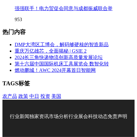
强强联手！电力贸促会同意与成都振威联合举
953
热门内容
DMP大湾区工博会，解码够硬核的智造新品
重庆万亿雄芯，全面揭秘 | GSIE 2
2024长三角快递物流创新高质量发展论坛
第十六届中国国际机床工具展览会 数智化转
燃动鹏城！AWC 2024开幕首日智能网
TAGS标签
农产品
政策
中日
投资
美国
行业新闻
独家资讯
市场分析
行业展会
科技动态
免责声明