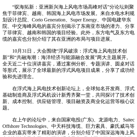
“驭海拓新：亚洲新兴海上风电市场高峰对话”分论坛则聚
焦于菲律宾、越南、韩国海上风电市场发展。来自水电水利规
划设计总院、Corio Generation、Super Energy、中国电建华东
院、中交海峰风电的嘉宾分别揭示了东南亚市场的潜力、分享
了菲律宾、越南和韩国的项目经验。此外，东方电气及东方电
缆的嘉宾也分别介绍了其在亚洲的布局与项目进展。
10月31日，大会围绕“浮风破浪：浮式海上风电技术创
新”和“共融海潮：海洋经济与能源融合发展”两大主题展开。
全天近二十位演讲嘉宾，通过案例分析、专题演讲、圆桌对话
等形式，展示了全球最新的浮式风电项目成果，分享了成功经
验和先进理念。
在浮式海上风电技术创新论坛上，全球知名开发商、浮式
基础制造商及浮式风机设计新秀齐聚一堂，共同探讨了技术创
新、成本控制、供应链管理、项目融资及商业化运营等核心议
题。
在上午的论坛中，来自国家电投(广东)、龙源电力、Saitec
Offshore Technologies、中天科技海缆、巨力索具、豪氏威马等
企业的嘉宾带来了精彩的演讲，分别介绍了中国深远海海上风