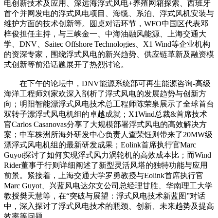
电创新技术及应用、深远海浮式风电+养殖网箱探索、西班牙
首个并网发电的浮式风电项目、海缆、系泊、浮式风机安装与
维护方面的技术创新等。圆桌对话环节，WFO中国区代表邓
梓俊担任主持，与三峡金一、中海油融风能源、上海交通大
学、DNV、Saitec Offshore Technologies、X1 Wind等企业机构
的资深专家，围绕浮式风电的新兴趋势、供应链革新及融资模
式创新等前沿话题展开了热烈讨论。
在下午的论坛中，DNV能源系统部可再生能源咨询-高级
海洋工程师刘家欢深入剖析了浮式风电的发展趋势与创新方
向；明阳智能漂浮式风电技术总工程师陈荣泉展示了全球首台
双转子漂浮式风电机组的卓越成就；X1Wind总裁&首席技术
官Carlos Casanovas分享了大规模部署浮式风电的高效解决方
案；中车株洲所海外研发中心负责人查荣钰则带来了20MW级
漂浮式风电机组的最新研发成果；Eolink首席执行官Marc
Guyot探讨了如何实现浮式风力涡轮机的高效成本比；而Wind
Rider董事于行则详细阐述了新型灵活风塔的独特功能与应用
前景。紧接着，上海交通大学罗勇教授与Eolink首席执行官
Marc Guyot、兴蓝风电达尔文公司总经理甘胜、华南理工大学
教授樊天慧等，在“突破与展望：浮式风电技术新蓝图”对话
中，深入探讨了浮式风电技术的瓶颈、创新、未来趋势及提高
效率等问题。