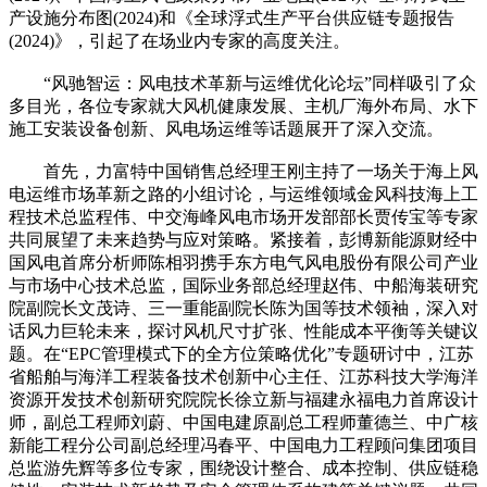
产设施分布图(2024)和《全球浮式生产平台供应链专题报告
(2024)》，引起了在场业内专家的高度关注。
“风驰智运：风电技术革新与运维优化论坛”同样吸引了众
多目光，各位专家就大风机健康发展、主机厂海外布局、水下
施工安装设备创新、风电场运维等话题展开了深入交流。
首先，力富特中国销售总经理王刚主持了一场关于海上风
电运维市场革新之路的小组讨论，与运维领域金风科技海上工
程技术总监程伟、中交海峰风电市场开发部部长贾传宝等专家
共同展望了未来趋势与应对策略。紧接着，彭博新能源财经中
国风电首席分析师陈相羽携手东方电气风电股份有限公司产业
与市场中心技术总监，国际业务部总经理赵伟、中船海装研究
院副院长文茂诗、三一重能副院长陈为国等技术领袖，深入对
话风力巨轮未来，探讨风机尺寸扩张、性能成本平衡等关键议
题。在“EPC管理模式下的全方位策略优化”专题研讨中，江苏
省船舶与海洋工程装备技术创新中心主任、江苏科技大学海洋
资源开发技术创新研究院院长徐立新与福建永福电力首席设计
师，副总工程师刘蔚、中国电建原副总工程师董德兰、中广核
新能工程分公司副总经理冯春平、中国电力工程顾问集团项目
总监游先辉等多位专家，围绕设计整合、成本控制、供应链稳