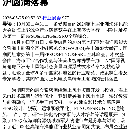
沪圆满落幕
2026-05-25 09:53:32
行业展会
977
导读：
10月30日至31日，备受瞩目的2024第七届亚洲海洋风能
大会暨海上能源全产业链博览会在上海盛大举行，同期同址举
办第十一届FPSO&FLNG&FSRU全球峰会。
10月30日至31日，备受瞩目的2024第七届亚洲海洋风能大
会暨海上能源全产业链博览会(OWA2024)在上海盛大举行，同
期同址举办第十一届FPSO&FLNG&FSRU全球峰会。本次盛
会由上海市工业合作协会与决策者智库携手主办，以“国际视
角俯瞰亚洲海上风能动态变量与漂浮式技术革命”为核心议
题，汇聚了全球20多个国家和地区的行业精英、政策制定者及
专家学者，共同擘画海上风电及高端海工领域的宏伟蓝图。
为期两天的展会紧密围绕海上风电项目开发与投资、海上
风电技术革新与运维优化、亚洲新兴海上风电市场、海洋经济
与能源融合、浮式生产供应链、FPSO建造和技术创新应用、
FPSO设计、脱碳、运维和数字化、FLNG&FSRU&LNG运输
船、“产、学、研”一体化合作发展与人才培养等话题展开，汇
聚了150余位海洋能源领域领军人物进行主题分享与讨论，吸
引了近2000位高端海洋能源行业从业者同频共振。布展企业涵