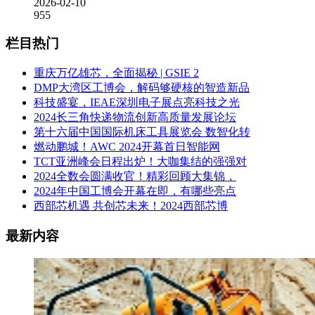
2026-02-10
955
栏目热门
重庆万亿雄芯，全面揭秘 | GSIE 2
DMP大湾区工博会，解码够硬核的智造新品
科技盛宴，IEAE深圳电子展点亮科技之光
2024长三角快递物流创新高质量发展论坛
第十六届中国国际机床工具展览会 数智化转
燃动鹏城！AWC 2024开幕首日智能网
TCT亚洲峰会日程出炉！大咖集结的强强对
2024全数会圆满收官！精彩回顾大集锦，
2024年中国工博会开幕在即，有哪些亮点
西部芯机遇 共创芯未来！2024西部芯博
最新内容