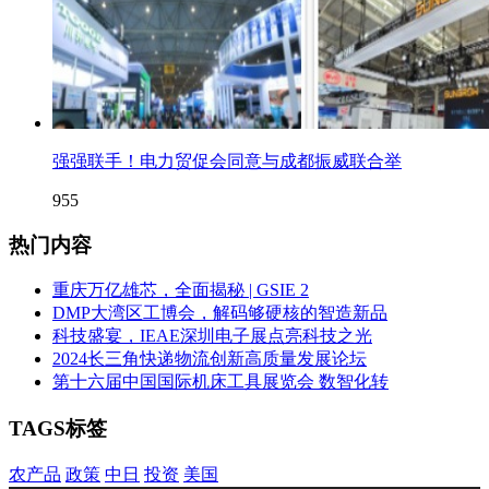
强强联手！电力贸促会同意与成都振威联合举
955
热门内容
重庆万亿雄芯，全面揭秘 | GSIE 2
DMP大湾区工博会，解码够硬核的智造新品
科技盛宴，IEAE深圳电子展点亮科技之光
2024长三角快递物流创新高质量发展论坛
第十六届中国国际机床工具展览会 数智化转
TAGS标签
农产品
政策
中日
投资
美国