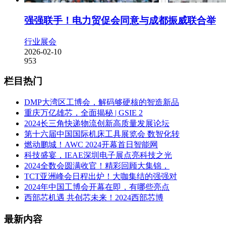
强强联手！电力贸促会同意与成都振威联合举
行业展会
2026-02-10
953
栏目热门
DMP大湾区工博会，解码够硬核的智造新品
重庆万亿雄芯，全面揭秘 | GSIE 2
2024长三角快递物流创新高质量发展论坛
第十六届中国国际机床工具展览会 数智化转
燃动鹏城！AWC 2024开幕首日智能网
科技盛宴，IEAE深圳电子展点亮科技之光
2024全数会圆满收官！精彩回顾大集锦，
TCT亚洲峰会日程出炉！大咖集结的强强对
2024年中国工博会开幕在即，有哪些亮点
西部芯机遇 共创芯未来！2024西部芯博
最新内容