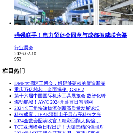
强强联手！电力贸促会同意与成都振威联合举
行业展会
2026-02-10
953
栏目热门
DMP大湾区工博会，解码够硬核的智造新品
重庆万亿雄芯，全面揭秘 | GSIE 2
第十六届中国国际机床工具展览会 数智化转
燃动鹏城！AWC 2024开幕首日智能网
2024长三角快递物流创新高质量发展论坛
科技盛宴，IEAE深圳电子展点亮科技之光
2024全数会圆满收官！精彩回顾大集锦，
TCT亚洲峰会日程出炉！大咖集结的强强对