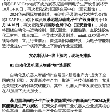
(简称LEAP Expo)旗下成员展慕尼黑华南电子生产设备展将于
10月14-16日，再次登陆深圳国际会展中心（宝安新馆）。
2024华南国际智能制造、先进电子及激光技术博览会(简
称LEAP Expo)旗下成员展
慕尼黑华南电子生产设备展
将于
10
月14-16日
，再次登陆
深圳国际会展中心（宝安新馆）
。展会
将围绕自动化与运动控制、测试测量、表面贴装、点胶注胶&
化工材料、线束加工、半导体封装及制造、miniLED封装生产
线等领域，立足行业前沿，聚焦新旧动能转换，为电子智能制
造行业提供一个横跨产业上下游的专业交流圈。
实名制认证+线上预约，现场免排队
01 自动化及机器人智能“智”造展区
自动化及机器人智能“智”造展区-“新质生产力”成为了全
国的热门词汇。发展新质生产力，取决于科技创新能力，尤其
是关键技术的创新突破能力。其中，机器人产业发展进度有望
在AI加持下大大加快 。
慕尼黑华南电子生产设备展隆重推出“向新而行”2024场景
赋能新质生产力展区
，汇聚众多华南工业机器人企业携其核心
设备亮相，共同助力整个产业向更高层次发展。