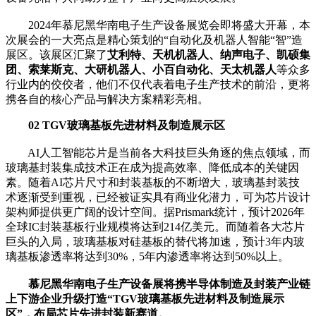
2024年慕尼黑华南电子生产设备展览会即将盛大开幕，本
次展会的一大亮点是精心策划的“自动化及机器人智能“智”造
展区。该展区汇聚了
艾利特、天机机器人、纳声电子、凯硕集
团、索莱斯克、大研机器人、小百自动化、天太机器人
等众多
行业内的佼佼者，他们不仅代表着电子生产技术的前沿，更将
携各自的核心产品与解决方案精彩亮相。
02 TGV玻璃基板先进材料及制造展示区
AI人工智能芯片是当前各大科技巨头角逐的焦点领域，而
玻璃基封装集成技术正在成为提高效率、降低成本的关键因
素。随着AI芯片尺寸和封装基板的不断增大，玻璃基封装技
术逐渐受到重视，已经被证实具有商业化潜力，可为芯片设计
架构师提供更广阔的设计空间。据Prismark统计，预计2026年
全球IC封装基板行业规模将达到214亿美元。而随着各大芯片
巨头的入局，玻璃基板对硅基板的替代将加速，预计3年内玻
璃基板渗透率将达到30%，5年内渗透率将达到50%以上。
慕尼黑华南电子生产设备展将携半导体制造及封装产业链
上下游企业升级打造“TGV玻璃基板先进材料及制造展示
区”，布局芯片先进封装新赛道。