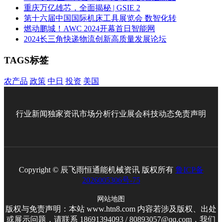
重庆万亿雄芯，全面揭秘 | GSIE 2
第十六届中国国际机床工具展览会 数智化转
燃动鹏城！AWC 2024开幕首日智能网
2024长三角快递物流创新高质量发展论坛
TAGS标签
农产品
政策
中日
投资
美国
行业新闻
独家资讯
市场分析
行业展会
科技动态
免责声明
Copyright © 辰飞雨恒通能机械资讯 版权所有
鲁ICP备
2026005306号-75
网站地图
版权与免责声明：本站 www.htn8.com 内容若涉及版权、出处
或展示问题，请联系 18691394093 / 80893057@qq.com，我们