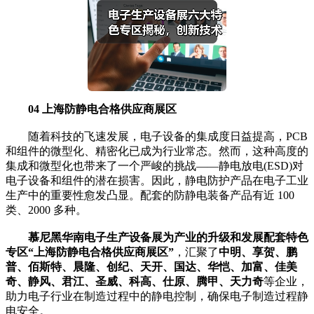
04 上海防静电合格供应商展区
随着科技的飞速发展，电子设备的集成度日益提高，PCB
和组件的微型化、精密化已成为行业常态。然而，这种高度的
集成和微型化也带来了一个严峻的挑战——静电放电(ESD)对
电子设备和组件的潜在损害。因此，静电防护产品在电子工业
生产中的重要性愈发凸显。配套的防静电装备产品有近 100
类、2000 多种。
慕尼黑华南电子生产设备展为产业的升级和发展配套特色
专区“上海防静电合格供应商展区”
，汇聚了
中明、享贺、鹏
普、佰斯特、晨隆、创纪、天开、国达、华恺、加富、佳美
奇、静风、君江、圣威、科高、仕原、腾甲、天力奇
等企业，
助力电子行业在制造过程中的静电控制，确保电子制造过程静
电安全。