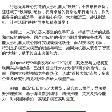
行思无界匠心打造的人形机器人“铁铁”，不仅形神兼备，
还练就了“铁脚板”绝技，拥有卓越的复杂地形行走能力，作为
服务界的全能选手，变身贴心向导、大力搬运工、趣味制造
机，让生活因“铁铁”而更加精彩纷呈！
实际上，人形机器人赛道的炙手可热，得益于技术的成熟
和供应链的完备。国产供应链的强大与制造业的完备体系，赋
能人形机器人核心部件实现规模化跃迁；而AI技术的飞跃，
特别是多模态大模型的崛起与精进，如同为机器人装备了智慧
的“大脑”，赋予其自主决策能力。
自OpenAI于2年前发布ChatGPT以来，其效应与世纪初互
联网兴起相媲美，迅速引爆全球对AI大模型研究的热情。当
前，国内大模型领域竞争白热化，形成“百模大战”态势，多家
企业及研究机构竞相推出自研大模型产品。
例如，商汤“日日新5.5”大模型，融合端云协同，显著提
升推理效率，基于海量数据训练，增强推理、英文及指令能
力，对标国际前沿，实现多模态实时交互。