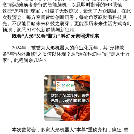
念”驱动瘫痪者步行的智能脑机，以及即时翻译的MR眼镜……
这些“黑科技”瑰宝，引爆了无数惊叹，聚焦了万众瞩目。在此
次数贸会，每方空间皆绘创新画卷，每处角落跃动着科技灵
光。不仅能目睹未来科技之萌芽，更能亲历未来生活方式奇幻
预演，洞悉AI时代新趋势与新征程。
既卷“人形”又卷“脑力” 科幻元素照进现实
2024年，被誉为人形机器人的商业化元年，其“形神兼
备”与“内外兼修”之质何以体现？从“活在科幻中”到“走入千万
家”，此程尚余几许？
本次数贸会，多家人形机器人“本尊”重磅亮相，疯狂“整