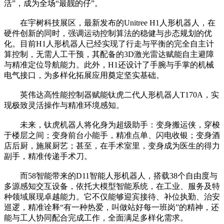
活”，成为全场“最靓的仔”。
在宇树科技展区，最新发布的Unitree H1人形机器人，在
硬件创新的同时，强调运动控制算法的稳健与步态规划的优
化。目前H1人形机器人已经实现了行走与平衡的完全自主计
算控制，无需人工干预，其配备的3D激光雷达赋能自主避障
与精准定位导航能力。此外，H1还设计了手腕与手掌的机械
电气接口，为多样化拓展应用奠定坚实基础。
英伟达高性能控制器赋能钛虎二代人形机器人T170A，实
现极致灵活操作与精准环境感知。
未来，钛虎机器人将化身为超级助手：变身搬运侠，穿梭
于楼层之间；变身前台小能手，精准点单、闪电收银；变身酒
店后厨，施展厨艺；甚至，在手术室里，变身成为医生的得力
副手，精准传递手术刀。
而58智能带来的D11智能人形机器人，搭载38个自由度与
多源感知交互设备，依托大模型智能系统，在工业、服务及特
种领域展现卓越能力。它不仅能够迎宾接待、补位执勤、治安
巡逻，精准诠释“有一种热爱，叫做站好每一班岗”的精神，还
能与工人协同配合完成工作，全面满足多样化需求。