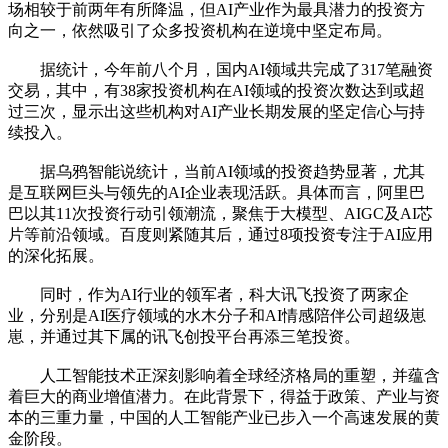
场相较于前两年有所降温，但AI产业作为最具潜力的投资方
向之一，依然吸引了众多投资机构在逆境中坚定布局。
据统计，今年前八个月，国内AI领域共完成了317笔融资
交易，其中，有38家投资机构在AI领域的投资次数达到或超
过三次，显示出这些机构对AI产业长期发展的坚定信心与持
续投入。
据乌鸦智能说统计，当前AI领域的投资趋势显著，尤其
是互联网巨头与领先的AI企业表现活跃。具体而言，阿里巴
巴以其11次投资行动引领潮流，聚焦于大模型、AIGC及AI芯
片等前沿领域。百度则紧随其后，通过8项投资专注于AI应用
的深化拓展。
同时，作为AI行业的领军者，科大讯飞投资了两家企
业，分别是AI医疗领域的水木分子和AI情感陪伴公司超级崽
崽，并通过其下属的讯飞创投平台再添三笔投资。
人工智能技术正深刻影响着全球经济格局的重塑，并蕴含
着巨大的商业增值潜力。在此背景下，得益于政策、产业与资
本的三重力量，中国的人工智能产业已步入一个高速发展的黄
金阶段。