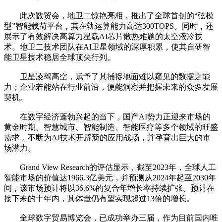
此次数贸会，地卫二惊艳亮相，推出了全球首创的“弦模
型”智能载荷平台，其在轨运算能力高达300TOPS。同时，还
展示了有效解决高算力星载AI芯片散热难题的太空液冷技
术。地卫二技术团队在AI卫星领域的深厚积累，使其自研智
能卫星技术稳居全球顶尖行列。
卫星凌驾高空，赋予了其捕捉地面难以窥见的数据之能
力；企业若能站在行业前沿，便能洞察并把握未来的众多发展
契机。
在数字经济蓬勃兴起的当下，国产AI势力正迎来市场的
黄金时期。智慧城市、智能制造、智能医疗等多个领域的旺盛
需求，不断为AI技术开辟新的应用战场，并孕育出巨大的市
场潜力。
Grand View Research的评估显示，截至2023年，全球人工
智能市场的价值达1966.3亿美元，并预测从2024年起至2030年
间，该市场预计将以36.6%的复合年增长率持续扩张。预计在
接下来的十年内，其体量仍有望实现超过13倍的增长。
全球数字贸易博览会，已成功举办三届，作为目前国内唯