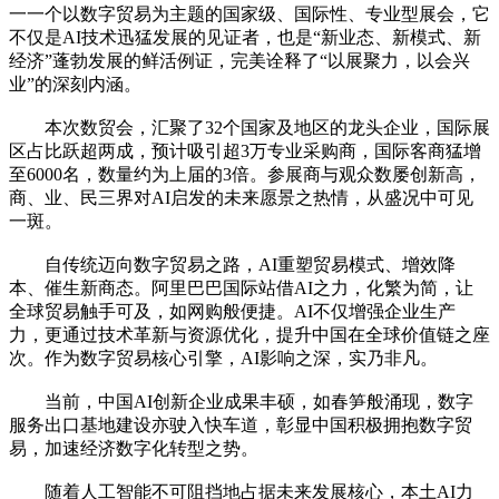
一一个以数字贸易为主题的国家级、国际性、专业型展会，它
不仅是AI技术迅猛发展的见证者，也是“新业态、新模式、新
经济”蓬勃发展的鲜活例证，完美诠释了“以展聚力，以会兴
业”的深刻内涵。
本次数贸会，汇聚了32个国家及地区的龙头企业，国际展
区占比跃超两成，预计吸引超3万专业采购商，国际客商猛增
至6000名，数量约为上届的3倍。参展商与观众数屡创新高，
商、业、民三界对AI启发的未来愿景之热情，从盛况中可见
一斑。
自传统迈向数字贸易之路，AI重塑贸易模式、增效降
本、催生新商态。阿里巴巴国际站借AI之力，化繁为简，让
全球贸易触手可及，如网购般便捷。AI不仅增强企业生产
力，更通过技术革新与资源优化，提升中国在全球价值链之座
次。作为数字贸易核心引擎，AI影响之深，实乃非凡。
当前，中国AI创新企业成果丰硕，如春笋般涌现，数字
服务出口基地建设亦驶入快车道，彰显中国积极拥抱数字贸
易，加速经济数字化转型之势。
随着人工智能不可阻挡地占据未来发展核心，本土AI力