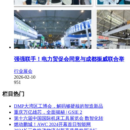
强强联手！电力贸促会同意与成都振威联合举
行业展会
2026-02-10
951
栏目热门
DMP大湾区工博会，解码够硬核的智造新品
重庆万亿雄芯，全面揭秘 | GSIE 2
第十六届中国国际机床工具展览会 数智化转
燃动鹏城！AWC 2024开幕首日智能网