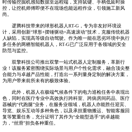
时传输挖掘机感知数据至远程端，支持鼠键、手柄低延时操
控，让挖机师傅即便不在现场也能远程作业，引领施工新风
尚。
逻腾科技带来的球形机器人RT-G，专为非友好环境设
计，采用创新“球形+摆锤驱动+高速滚动”技术，克服传统机器
人缺陷，实现高等级自动驾驶。作为唯一能在恶劣环境中执行
多任务的两栖智能机器人，RT-G已广泛应用于各领域的安全
防范与监控。
双擎科技公司推出双擎一站式机器人定制服务，革新行
业！该服务紧密围绕实际场景与用户个性化需求，融合顶尖整
合能力与卓越产品性能，打造出一系列量身定制的解决方案，
为用户带来前所未有的极致体验。
此外，机器人在极端气候条件下的电力巡检任务中表现出
色，同时在医疗专业中高效执行跨科室、跨病房间药品、医疗
器械的“代跑腿”业务，在服务业领域，机器人亦能胜任迎宾、
导览、娱乐互动等多种角色，以及承担重物搬运、智能客服回
复等繁重任务，充分证明了其作为“全能型选手”的卓越能
力，“丝滑”担负各种重任。