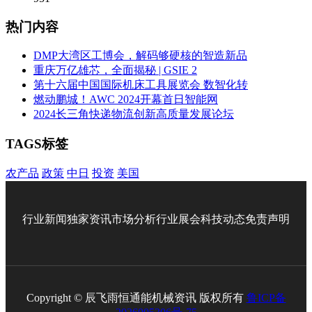
热门内容
DMP大湾区工博会，解码够硬核的智造新品
重庆万亿雄芯，全面揭秘 | GSIE 2
第十六届中国国际机床工具展览会 数智化转
燃动鹏城！AWC 2024开幕首日智能网
2024长三角快递物流创新高质量发展论坛
TAGS标签
农产品
政策
中日
投资
美国
行业新闻
独家资讯
市场分析
行业展会
科技动态
免责声明
Copyright © 辰飞雨恒通能机械资讯 版权所有
鲁ICP备