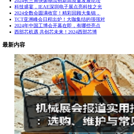
2024长三角快递物流创新高质量发展论坛
科技盛宴，IEAE深圳电子展点亮科技之光
2024全数会圆满收官！精彩回顾大集锦，
TCT亚洲峰会日程出炉！大咖集结的强强对
2024年中国工博会开幕在即，有哪些亮点
西部芯机遇 共创芯未来！2024西部芯博
最新内容