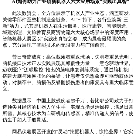
AI如何助力产业创新机器人六大应用场景“实践出真智”
此次数贸会，全方位展示了机器人产业生态，涵盖研发、
关键零部件至整机制造全链条。AI“+”持下，各行业焕新“三
新”活力，尤其是机器人在生活服务、医疗康养、智能制造、
城建治理、文旅教育及商贸物流六大核心场景中的深度应用，
智能机器人展区以“实践出真智之姿，成为展会最耀眼的亮
点，充分展现了智能技术的无限潜力与广阔前景。
昔日奇迹成真：高位截瘫者重返球场，失明者重见光明，
脑机接口技术正以实践展现其颠覆性力量——意念驱动世界。
迈联医疗“迈联脑控”推出的脑电康复训练系统，通过脑机接口
搭建大脑与瘫痪肢体的桥梁，让患者仅凭想象即可驱动肢体运
动，对脑卒中、脑损伤及脊髓损伤患者的康复具有重大临床意
义。
数据显示，中国上肢残疾者超千万，若比邻公司致力于打
造顶尖且经济的机器人仿生手，实现五指灵活操控，满足日常
所需。其核心技术为自研机电传感器，精准传递人脑信号，使
仿生手如人手般灵活。
网易伏羲展区开发的“灵动”挖掘机器人，惊艳业界！它实