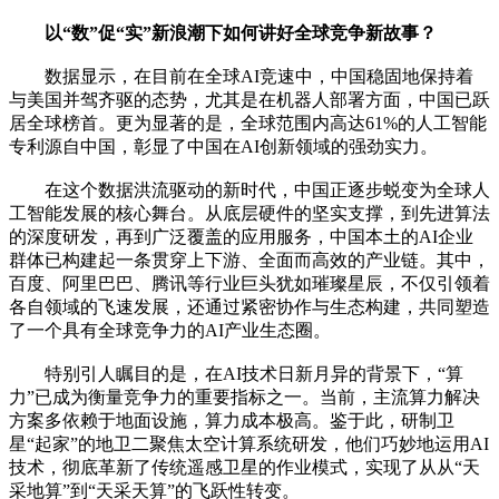
以“数”促“实”新浪潮下如何讲好全球竞争新故事？
数据显示，在目前在全球AI竞速中，中国稳固地保持着
与美国并驾齐驱的态势，尤其是在机器人部署方面，中国已跃
居全球榜首。更为显著的是，全球范围内高达61%的人工智能
专利源自中国，彰显了中国在AI创新领域的强劲实力。
在这个数据洪流驱动的新时代，中国正逐步蜕变为全球人
工智能发展的核心舞台。从底层硬件的坚实支撑，到先进算法
的深度研发，再到广泛覆盖的应用服务，中国本土的AI企业
群体已构建起一条贯穿上下游、全面而高效的产业链。其中，
百度、阿里巴巴、腾讯等行业巨头犹如璀璨星辰，不仅引领着
各自领域的飞速发展，还通过紧密协作与生态构建，共同塑造
了一个具有全球竞争力的AI产业生态圈。
特别引人瞩目的是，在AI技术日新月异的背景下，“算
力”已成为衡量竞争力的重要指标之一。当前，主流算力解决
方案多依赖于地面设施，算力成本极高。鉴于此，研制卫
星“起家”的地卫二聚焦太空计算系统研发，他们巧妙地运用AI
技术，彻底革新了传统遥感卫星的作业模式，实现了从从“天
采地算”到“天采天算”的飞跃性转变。