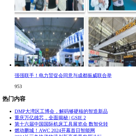
强强联手！电力贸促会同意与成都振威联合举
953
热门内容
DMP大湾区工博会，解码够硬核的智造新品
重庆万亿雄芯，全面揭秘 | GSIE 2
第十六届中国国际机床工具展览会 数智化转
燃动鹏城！AWC 2024开幕首日智能网