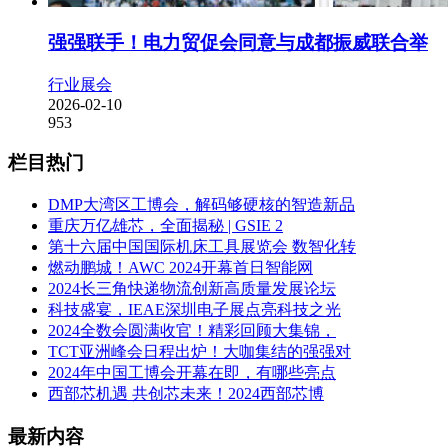
强强联手！电力贸促会同意与成都振威联合举
行业展会
2026-02-10
953
栏目热门
DMP大湾区工博会，解码够硬核的智造新品
重庆万亿雄芯，全面揭秘 | GSIE 2
第十六届中国国际机床工具展览会 数智化转
燃动鹏城！AWC 2024开幕首日智能网
2024长三角快递物流创新高质量发展论坛
科技盛宴，IEAE深圳电子展点亮科技之光
2024全数会圆满收官！精彩回顾大集锦，
TCT亚洲峰会日程出炉！大咖集结的强强对
2024年中国工博会开幕在即，有哪些亮点
西部芯机遇 共创芯未来！2024西部芯博
最新内容