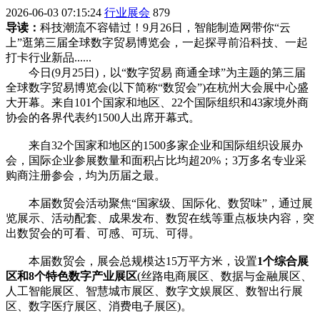
2026-06-03 07:15:24
行业展会
879
导读：
科技潮流不容错过！9月26日，智能制造网带你“云
上”逛第三届全球数字贸易博览会，一起探寻前沿科技、一起
打卡行业新品......
今日(9月25日)，以“数字贸易 商通全球”为主题的第三届
全球数字贸易博览会(以下简称“数贸会”)在杭州大会展中心盛
大开幕。来自101个国家和地区、22个国际组织和43家境外商
协会的各界代表约1500人出席开幕式。
来自32个国家和地区的1500多家企业和国际组织设展办
会，国际企业参展数量和面积占比均超20%；3万多名专业采
购商注册参会，均为历届之最。
本届数贸会活动聚焦“国家级、国际化、数贸味”，通过展
览展示、活动配套、成果发布、数贸在线等重点板块内容，突
出数贸会的可看、可感、可玩、可得。
本届数贸会，展会总规模达15万平方米，设置
1个综合展
区和8个特色数字产业展区
(丝路电商展区、数据与金融展区、
人工智能展区、智慧城市展区、数字文娱展区、数智出行展
区、数字医疗展区、消费电子展区)。