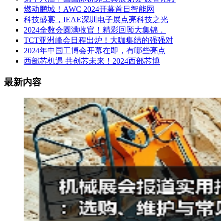
燃动鹏城！AWC 2024开幕首日智能网
科技盛宴，IEAE深圳电子展点亮科技之光
2024全数会圆满收官！精彩回顾大集锦，
TCT亚洲峰会日程出炉！大咖集结的强强对
2024年中国工博会开幕在即，有哪些亮点
西部芯机遇 共创芯未来！2024西部芯博
最新内容