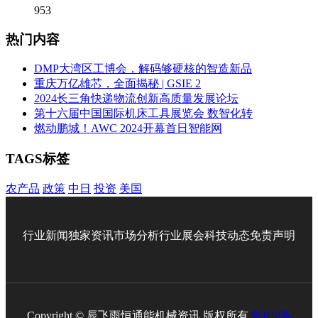
953
热门内容
DMP大湾区工博会，解码够硬核的智造新品
重庆万亿雄芯，全面揭秘 | GSIE 2
2024长三角快递物流创新高质量发展论坛
第十六届中国国际机床工具展览会 数智化转
燃动鹏城！AWC 2024开幕首日智能网
TAGS标签
农产品
政策
中日
投资
美国
行业新闻
独家资讯
市场分析
行业展会
科技动态
免责声明
Copyright © 辰飞雨恒通能机械资讯 版权所有
鲁ICP备