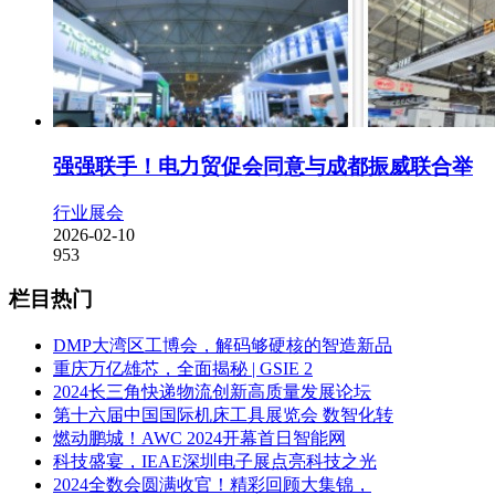
强强联手！电力贸促会同意与成都振威联合举
行业展会
2026-02-10
953
栏目热门
DMP大湾区工博会，解码够硬核的智造新品
重庆万亿雄芯，全面揭秘 | GSIE 2
2024长三角快递物流创新高质量发展论坛
第十六届中国国际机床工具展览会 数智化转
燃动鹏城！AWC 2024开幕首日智能网
科技盛宴，IEAE深圳电子展点亮科技之光
2024全数会圆满收官！精彩回顾大集锦，