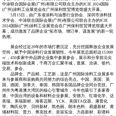
中涂联合国际会展(广州)有限公司联合主办的ICIE 2024国际
(广州)涂料工业展览会在广州保利世贸博览馆盛大开幕。
5月15日，由广东省涂料与油墨行业协会、深圳市涂料技
术学会、中涂联合国际会展(广州)有限公司联合主办的ICIE
2024国际(广州)涂料工业展览会在广州保利世贸博览馆盛大开
幕，成功激发了品牌企业“拓市场、增订单、谋发展”的新一轮
热潮。
展会经过近20年的市场打磨沉淀，充分挖掘释放企业发展
空间，赋予中国涂料行业发展韧性。今年展览总面积达15,000
㎡，450多家中外品牌企业集中参展参会，展示和分享前沿尖
端技术和创新成果，千商万企汇聚羊城，逛展、洽谈、签约、
交易、参会。
品牌全、产品精、工艺新，这是广州国际涂料工业展多年
来与参展商和采购商共同努力的综合亮点。中国、美国、英
国、德国、加拿大、泰国、韩国等各国品牌企业同台竞技。广
州作为粤港澳大湾区的核心引擎城市，今年也吸引了多家香
港、中国台湾的设备和材料企业参展。安德力、红墙化学、达
美瑞、美瑞新材、海客迈斯、YCK、美国TA仪器、康普化
学、陶氏化学、贝特新材、凯色丽、朗丰色料、易盛新材、黄
埔材料院、普力、弗克技术、皇宙实业、力昌新材、彩谱科