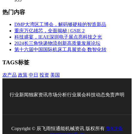
热门内容
DMP大湾区工博会，解码够硬核的智造新品
重庆万亿雄芯，全面揭秘 | GSIE 2
科技盛宴，IEAE深圳电子展点亮科技之光
2024长三角快递物流创新高质量发展论坛
第十六届中国国际机床工具展览会 数智化转
TAGS标签
农产品
政策
中日
投资
美国
行业新闻
独家资讯
市场分析
行业展会
科技动态
免责声明
Copyright © 辰飞雨恒通能机械资讯 版权所有
鲁ICP备