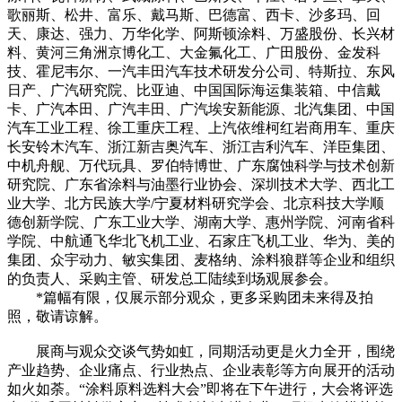
歌丽斯、松井、富乐、戴马斯、巴德富、西卡、沙多玛、回
天、康达、强力、万华化学、阿斯顿涂料、万盛股份、长兴材
料、黄河三角洲京博化工、大金氟化工、广田股份、金发科
技、霍尼韦尔、一汽丰田汽车技术研发分公司、特斯拉、东风
日产、广汽研究院、比亚迪、中国国际海运集装箱、中信戴
卡、广汽本田、广汽丰田、广汽埃安新能源、北汽集团、中国
汽车工业工程、徐工重庆工程、上汽依维柯红岩商用车、重庆
长安铃木汽车、浙江新吉奥汽车、浙江吉利汽车、洋臣集团、
中机舟舰、万代玩具、罗伯特博世、广东腐蚀科学与技术创新
研究院、广东省涂料与油墨行业协会、深圳技术大学、西北工
业大学、北方民族大学/宁夏材料研究学会、北京科技大学顺
德创新学院、广东工业大学、湖南大学、惠州学院、河南省科
学院、中航通飞华北飞机工业、石家庄飞机工业、华为、美的
集团、众宇动力、敏实集团、麦格纳、涂料狼群等企业和组织
的负责人、采购主管、研发总工陆续到场观展参会。
*篇幅有限，仅展示部分观众，更多采购团未来得及拍
照，敬请谅解。
展商与观众交谈气势如虹，同期活动更是火力全开，围绕
产业趋势、企业痛点、行业热点、企业表彰等方向展开的活动
如火如荼。“涂料原料选料大会”即将在下午进行，大会将评选