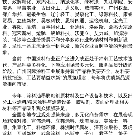
技、致辉精化、东鸿化工、纳派化学、绿树漆、九江学院、安
美迅、皇宙实业、古田化工、通又顺、威浦实信、广州权拿、
鄂广华邦、冠银生物、辽宁轻工、昊硕化工、绿源科技、康睿
贸易、立德新材、昊极科技、思特四通、运锐机电、宝光工
业、睿阳、晶瑞、百事得化工、亚迪纳、洛丽斯、鼎杰大宗原
料、冠宏新材、煊驰、银旭科技、沃斐立、艾力威、旭源涂
装、博涂等企业纷纷展示和分享多款行业热销材料和创新设
备，呈现一番主流企业千帆竞发，新兴企业百舸争流的热闹景
象。
当前，中国涂料行业正广泛进入或正处于冲刺工艺技术迭
代、产品种类多样化、下游应用场景多元化、服务品质升级的
阶段。广州国际涂料工业展秉持着“产品种类要齐全、材料要
精挑细选、工艺要精益求新”的展览理念，每年将优质新品源
源推向市场。
今年，涂料油墨胶粘剂原材料及生产设备和技术、以及部
分工业涂料/粉末涂料与涂装设备、胶粘剂、表面处理及相关
材料等产品吸引观众频频驻足。
全国各地专业观众强势来袭，多元化商务需求，在展会现
场精准对接。宣伟涂料、立邦涂料、珠海展辰、美涂士、科
顺、集泰化工、科德环保、株洲时代新材、深赛尔股份、双虎
涂料、瓦科新材、武藏涂料、巴斯夫、千江、君子兰、擎天、