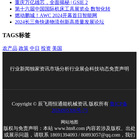
重庆万亿雄芯，全面揭秘 | GSIE 2
第十六届中国国际机床工具展览会 数智化转
燃动鹏城！AWC 2024开幕首日智能网
2024长三角快递物流创新高质量发展论坛
TAGS标签
农产品
政策
中日
投资
美国
行业新闻
独家资讯
市场分析
行业展会
科技动态
免责声明
Copyright © 辰飞雨恒通能机械资讯 版权所有
鲁ICP备
2026005306号-75
网站地图
版权与免责声明：本站 www.htn8.com 内容若涉及版权、出处
或展示问题，请联系 18691394093 / 80893057@qq.com，我们