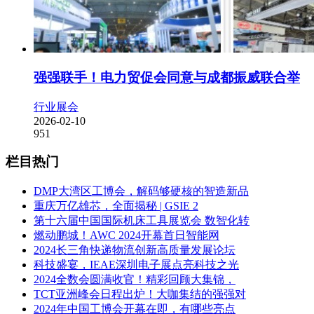
强强联手！电力贸促会同意与成都振威联合举
行业展会
2026-02-10
951
栏目热门
DMP大湾区工博会，解码够硬核的智造新品
重庆万亿雄芯，全面揭秘 | GSIE 2
第十六届中国国际机床工具展览会 数智化转
燃动鹏城！AWC 2024开幕首日智能网
2024长三角快递物流创新高质量发展论坛
科技盛宴，IEAE深圳电子展点亮科技之光
2024全数会圆满收官！精彩回顾大集锦，
TCT亚洲峰会日程出炉！大咖集结的强强对
2024年中国工博会开幕在即，有哪些亮点