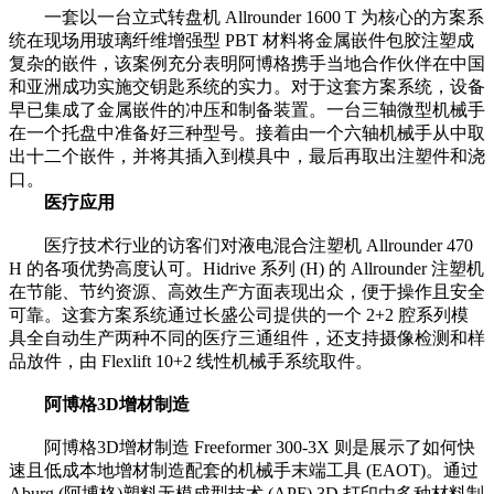
一套以一台立式转盘机 Allrounder 1600 T 为核心的方案系
统在现场用玻璃纤维增强型 PBT 材料将金属嵌件包胶注塑成
复杂的嵌件，该案例充分表明阿博格携手当地合作伙伴在中国
和亚洲成功实施交钥匙系统的实力。对于这套方案系统，设备
早已集成了金属嵌件的冲压和制备装置。一台三轴微型机械手
在一个托盘中准备好三种型号。接着由一个六轴机械手从中取
出十二个嵌件，并将其插入到模具中，最后再取出注塑件和浇
口。
医疗应用
医疗技术行业的访客们对液电混合注塑机 Allrounder 470
H 的各项优势高度认可。Hidrive 系列 (H) 的 Allrounder 注塑机
在节能、节约资源、高效生产方面表现出众，便于操作且安全
可靠。这套方案系统通过长盛公司提供的一个 2+2 腔系列模
具全自动生产两种不同的医疗三通组件，还支持摄像检测和样
品放件，由 Flexlift 10+2 线性机械手系统取件。
阿博格3D增材制造
阿博格3D增材制造 Freeformer 300-3X 则是展示了如何快
速且低成本地增材制造配套的机械手末端工具 (EAOT)。通过
Aburg (阿博格)塑料无模成型技术 (APF) 3D 打印由多种材料制