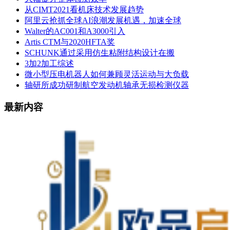
从CIMT2021看机床技术发展趋势
阿里云抢抓全球AI浪潮发展机遇，加速全球
Walter的AC001和A3000引入
Artis CTM与2020HFTA奖
SCHUNK通过采用仿生粘附结构设计在搬
3加2加工综述
微小型压电机器人如何兼顾灵活运动与大负载
轴研所成功研制航空发动机轴承无损检测仪器
最新内容