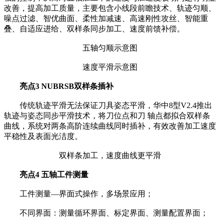
改善，提高加工质量，主要包含小线段前瞻技术、轨迹匀顺、
噪点过滤、智优曲面、柔性加减速、高速刚性攻丝、智能重
叠、自适应进给、双样条同步加工、速度前馈补偿。
五轴匀顺示意图
速度平滑示意图
亮点3 NUBRSB双样条插补
传统轨迹平滑无法保证刀具姿态平滑，华中8型V2.4推出
轨迹与姿态同步平滑技术，将刀位点和刀 轴点都拟合双样条
曲线，系统对两条高阶连续曲线同时插补，有效改善加工速度
平稳性及表面光洁度。
双样条加工，速度曲线更平滑
亮点4 五轴工件测量
工件测量—界面式操作，多场景应用；
不同界面：测量循环界面、标定界面、测量配置界面；