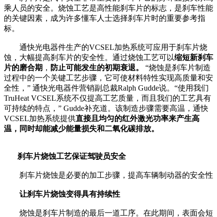
乘人员的安全。烧蚀工艺是高性能刹车片的标志，是刹车性能
的关键因素，成为许多懂车人士选择刹车片时的重要参考指
标。
通快光电器件生产的VCSEL加热系统可应用于刹车片烧
蚀，大幅提高刹车片的安全性。通过烧蚀工艺可以
缩短新刹车
片的磨合期
，
防止可能发生的初期衰退。
“烧蚀是刹车片制造
过程中的一个关键工艺步骤，它可使材料特性实现高质量和安
全性，” 通快光电器件营销副总裁Ralph Gudde说。“使用我们
TruHeat VCSEL系统不仅提高工艺质量，而且我们的工艺具有
可持续的特点，” Gudde补充道。该制造步骤需要高温，通快
VCSEL加热系统提供
直接且均匀的红外激光功率来产生高
温，同时却能减少能量损失和二氧化碳排放。
刹车片烧蚀工艺保证驾驶员安全
刹车片烧蚀是必要的加工步骤，提高车辆制动器的安全性
让刹车片烧蚀变得具有持续性
烧蚀是刹车片制造的最后一道工序。在此期间，表面会短