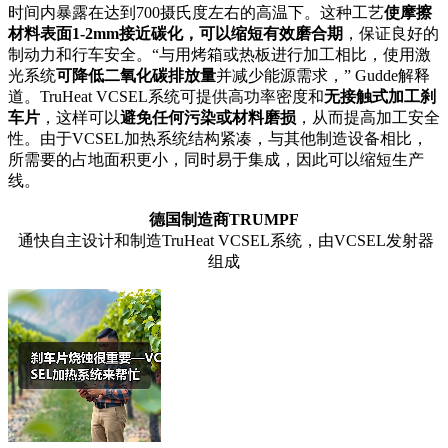
时间内暴露在达到700摄氏度左右的高温下。这种工艺
使摩擦
材料表面1-2mm接近碳化，可以缩短有效磨合期
，保证良好的
制动力和行车安全。“与用烤箱或热板进行加工相比，使用激
光系统
可降低二氧化碳排放量
并减少能源需求，” Gudde解释
道。TruHeat VCSEL系统可提供高功率密度和
无接触式加工刹
车片
，这样可以
避免任何污染或材料磨损
，从而提高加工安全
性。由于VCSEL加热系统结构紧凑，与其他制造设备相比，
所需要的占地面积更小，同时易于集成，因此可以缩短生产
线。
德国制造商TRUMPF
通快自主设计和制造TruHeat VCSEL系统，由VCSEL发射器
组成