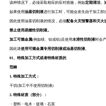
该种情况下，必须采取相应的应对措施，例如
定期清洁、
如果使用
油基切削液
进行加工时，可能会发生由于加工部
因此使用油基切削液的情况，必须
配备火灾报警器和灭火
禁止使用易燃性切削液。
加工可燃金属
(例如镁、钛或铝)且使用
水溶性切削液
时会
因此请
使用可燃金属专用切削液或油基切削液
。
01、
特殊加工方式或者特殊材质的
范畴
1. 特殊加工方式：
干切(加工中不使用切削液)
2. 特殊材质（部分）：
・塑料・电木・玻璃・石英