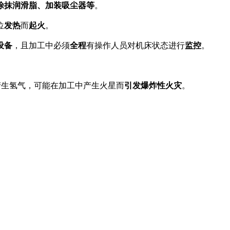
涂抹润滑脂、加装吸尘器等
。
位
发热
而
起火
。
设备
，且加工中必须
全程
有操作人员对机床状态进行
监控
。
产生氢气，可能在加工中产生火星而
引发爆炸性火灾
。