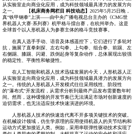
从实验室走向商业化应用，成为科技领域最具潜力的发展方向
之一。 【
机床商务网栏目 科技动态】
2025年5月25日晚，
真“铁甲钢拳”上演——由中央广播电视总台主办的《CMG世
界机器人大赛·系列赛》机甲格斗擂台赛，在杭州举办。这是
全球首个以人形机器人为参赛主体的格斗竞技赛事。
在真人选手手动、语音及体感遥控下，它们进行了多轮对
抗，施展了直拳刺探、左右勾拳、上勾拳、组合拳、前踢、左
右侧踢、膝踢、闪避、跌倒起身等复杂动作，总体展现出较强
的稳定性、平衡性和敏捷性。
在人工智能和机器人技术迅猛发展的今天，人形机器人正
从实验室走向商业化应用，成为科技领域最具潜力的发展方向
之一。传统的人形机器人开发模式往往采用线性、阶段性
的"瀑布式"开发流程，从需求分析到最终产品发布需要数年时
间。然而，这种缓慢的开发节奏已无法满足市场对创新速度的
迫切需求，也无法适应技术快速演进的环境。
人形机器人技术的快速迭代离不开多项关键技术的突破。
在机械设计领域，仿生学原理的应用使得机器人的关节结构和
运动方式更加接近人类。例如，采用串联弹性驱动技术实现了
类似人类肌肉的柔顺控制，大幅提高了运动的安全性和适应