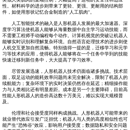
性。材料科学的进步则带来了更轻、更强、更耐用的结构部
件，如使用形状记忆合金制造的"人工肌肉"。
人工智能技术的融入是人形机器人发展的最大加速器。深
度学习算法使机器人能够从海量数据中自主学习运动技能，而
不需要工程师手动编程每个动作。计算机视觉的突破让机器人
能够实时识别和理解复杂环境。自然语言处理技术的进步则使
人机交互更加自然流畅。特别值得一提的是，迁移学习和元学
习等技术的应用，使得机器人能够将在一个任务中学到的技能
快速迁移到新任务中，大大提高了学习效率。
尽管发展迅速，人形机器人技术仍面临诸多挑战。技术层
面，双足运动的能耗效率问题尚未完全解决，限制了机器人的
续航能力；复杂环境下的实时决策仍然存在延迟；精细操作能
力与人类相比还有明显差距。成本是另一个主要障碍，目前高
性能人形机器人的造价高达数十万美元，难以实现大规模普
及。
伦理和社会接受度同样构成挑战。人形机器人可能带来的
就业替代效应引发广泛担忧；机器人与人类的高度相似性也可
能产生"恐怖谷"效应，影响用户接受度；数据隐私和安全问题